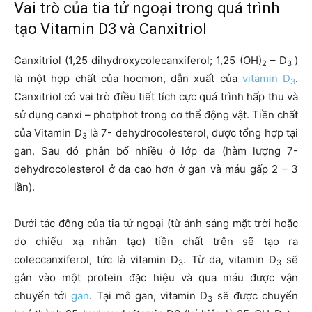
Vai trò của tia tử ngoại trong quá trình
tạo Vitamin D3 và Canxitriol
Canxitriol (1,25 dihydroxycolecanxiferol; 1,25 (OH)
– D
)
2
3
là một hợp chất của hocmon, dẫn xuất của
vitamin D
.
3
Canxitriol có vai trò điều tiết tích cực quá trình hấp thu và
sử dụng canxi – photphot trong cơ thể động vật. Tiền chất
của Vitamin D
là 7- dehydrocolesterol, được tổng hợp tại
3
gan. Sau đó phân bố nhiều ở lớp da (hàm lượng 7-
dehydrocolesterol ở da cao hơn ở gan và máu gấp 2 – 3
lần).
Dưới tác động của tia tử ngoại (từ ánh sáng mặt trời hoặc
do chiếu xạ nhân tạo) tiền chất trên sẽ tạo ra
coleccanxiferol, tức là vitamin D
. Từ da, vitamin D
sẽ
3
3
gắn vào một protein đặc hiệu và qua máu được vận
chuyển tới
gan
. Tại mô gan, vitamin D
sẽ được chuyển
3