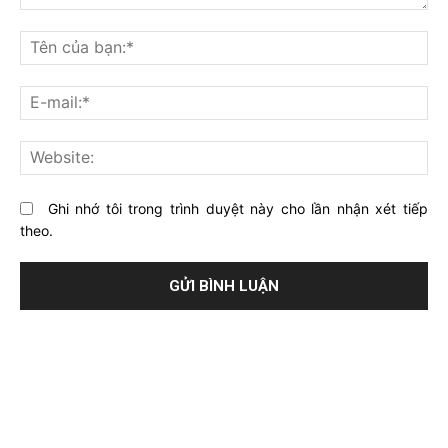
Bạn
nghĩ
Tê
gì
củ
về
bạ
E-
bài
mai
viết
này?
Web
Ghi nhớ tôi trong trình duyệt này cho lần nhận xét tiếp
theo.