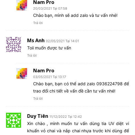
Nam Pro
20/03/2021 Tại 07:58
Chào bạn, mình sẽ add zalo và tư vấn nhé!
Trả lời
Ms Anh
02/05/2021 Tại 14:01
Toii muốn được tư vấn
Trả lời
Nam Pro
03/05/2021 Tại 13:17
Chào bạn, bạn có thể add zalo 0936224798 để
trao đổi chi tiết về vấn đề cần tư vấn nhé!
Trả lời
Duy Tiên
11/12/2022 Tại 12:42
Xin chào , mình muốn tư vấn dùng tia UV diệt vi
khuẩn vỏ chai và nắp chai nhựa trước khi dùng để