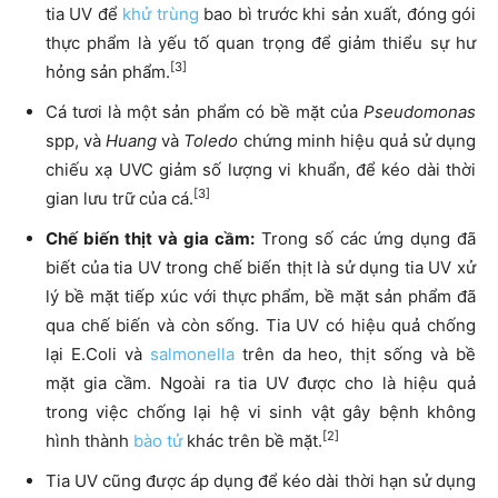
tia UV để
khử trùng
bao bì trước khi sản xuất, đóng gói
thực phẩm là yếu tố quan trọng để giảm thiểu sự hư
[3]
hỏng sản phẩm.
Cá tươi là một sản phẩm có bề mặt của
Pseudomonas
spp, và
Huang
và
Toledo
chứng minh hiệu quả sử dụng
chiếu xạ UVC giảm số lượng vi khuẩn, để kéo dài thời
[3]
gian lưu trữ của cá.
Chế biến thịt và gia cầm:
Trong số các ứng dụng đã
biết của tia UV trong chế biến thịt là sử dụng tia UV xử
lý bề mặt tiếp xúc với thực phẩm, bề mặt sản phẩm đã
qua chế biến và còn sống. Tia UV có hiệu quả chống
lại E.Coli và
salmonella
trên da heo, thịt sống và bề
mặt gia cầm. Ngoài ra tia UV được cho là hiệu quả
trong việc chống lại hệ vi sinh vật gây bệnh không
[2]
hình thành
bào tử
khác trên bề mặt.
Tia UV cũng được áp dụng để kéo dài thời hạn sử dụng