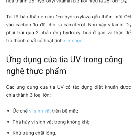
hoá thành 25-hydroxyl vitamin D3 (ký hiệu là 25-OH-D
).
3
Tại tế bào thận enzim 1-α hydroxylaza gắn thêm một OH
vào cacbon 1α để cho ra canxiferol. Như vậy vitamin D
3
phải trải qua 2 phản ứng hydroxyl hoá ở gan và thận để
trở thành chất có hoạt tính
sinh học
.
Ứng dụng của tia UV trong công
nghệ thực phẩm
Các ứng dụng của tia UV có tác dụng diệt khuẩn được
chia thành 3 loại lớn:
Ức chế
vi sinh vật
trên bề mặt;
Phá hủy vi sinh vật trong không khí;
Khử trùng chất lỏng.