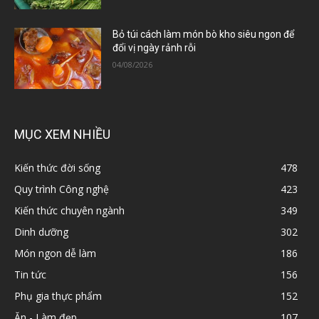
Bỏ túi cách làm món bò kho siêu ngon để
đổi vị ngày rảnh rỗi
04/08/2026
MỤC XEM NHIỀU
Kiến thức đời sống
478
Quy trình Công nghệ
423
Kiến thức chuyên ngành
349
Dinh dưỡng
302
Món ngon dễ làm
186
Tin tức
156
Phụ gia thực phẩm
152
Ăn - Làm đẹp
107