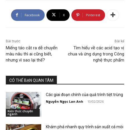
Facebook
X
Pinterest
Bài trước
Bài kế
Miếng táo cắt ra dễ chuyển
Tìm hiểu về các acid tạo vị
màu nâu thì ai cũng biết,
chua và ứng dụng trong Công
nhưng vì sao lại thế?
nghệ thực phẩm
CÓ THỂ BẠN QUAN TÂM
Các giai đoạn chính của quá trình tiệt trùng
Nguyễn Ngọc Lan Anh
-
10/02/2026
Kiến thức chuyên
ngành
Khám phá nhanh quy trình sản xuất cá mòi