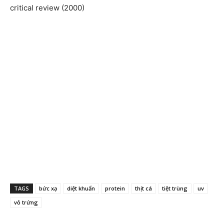
critical review (2000)
TAGS
bức xạ
diệt khuẩn
protein
thịt cá
tiệt trùng
uv
vỏ trứng