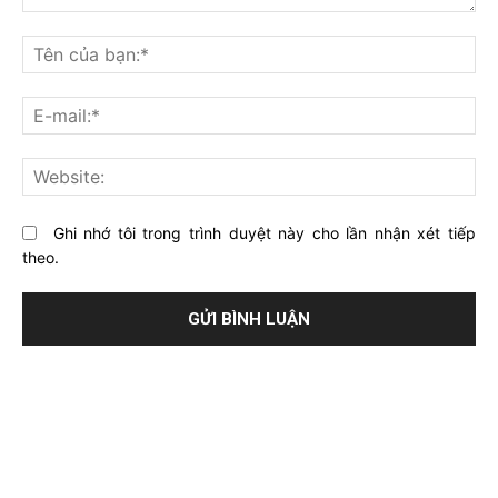
Bạn
nghĩ
Tê
gì
củ
về
bạ
E-
bài
mai
viết
này?
Web
Ghi nhớ tôi trong trình duyệt này cho lần nhận xét tiếp
theo.