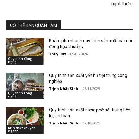
ngọt thơm
CÓ THỂ BẠN QUAN TÂM
Khám phá nhanh quy trình sản xuất cá mòi
đóng hộp chuẩn vị
Thúy Duy
-
09/01/2026
Quy trình Công
nghệ
Quy trình sản xuất yến hũ tiệt trùng công
nghiệp
Trịnh Nhất Sinh
-
06/11/2025
Quy trình Công
nghệ
Quy trình sản xuất nước phở tiệt trùng tiện
lợi, an toàn
Trịnh Nhất Sinh
-
27/10/2025
Kiến thức chuyên
ngành