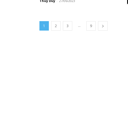
Thúy Duy
-
27/06/2023
...
1
2
3
9