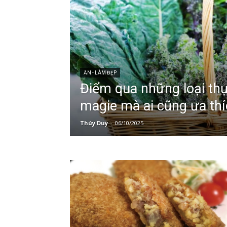
ĂN - LÀM ĐẸP
Điểm qua những loại th
magie mà ai cũng ưa th
Thúy Duy
-
06/10/2025