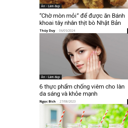
Ăn - Làm đẹp
“Chờ mòn mỏi” để được ăn Bánh
khoai tây nhân thịt bò Nhật Bản
Thúy Duy
-
06/05/2024
Ăn - Làm đẹp
6 thực phẩm chống viêm cho làn
da sáng và khỏe mạnh
Ngọc Bích
-
27/08/2023