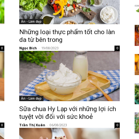
Ăn - Làm đẹp
Những loại thực phẩm tốt cho làn
da từ bên trong
Ngọc Bích
-
19/08/2023
0
0
Ăn - Làm đẹp
Sữa chua Hy Lạp với những lợi ích
tuyệt vời đối với sức khoẻ
Trần Thị Xuân
-
06/08/2023
0
0