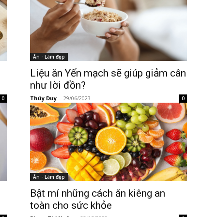
Ăn - Làm đẹp
Liệu ăn Yến mạch sẽ giúp giảm cân
như lời đồn?
Thúy Duy
-
29/06/2023
0
0
Ăn - Làm đẹp
Bật mí những cách ăn kiêng an
toàn cho sức khỏe