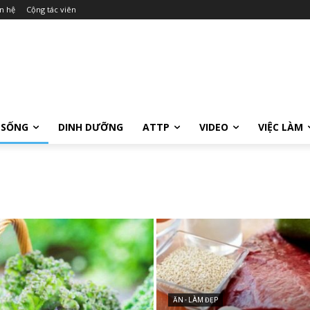
n hệ
Cộng tác viên
 SỐNG
DINH DƯỠNG
ATTP
VIDEO
VIỆC LÀM
ĂN - LÀM ĐẸP