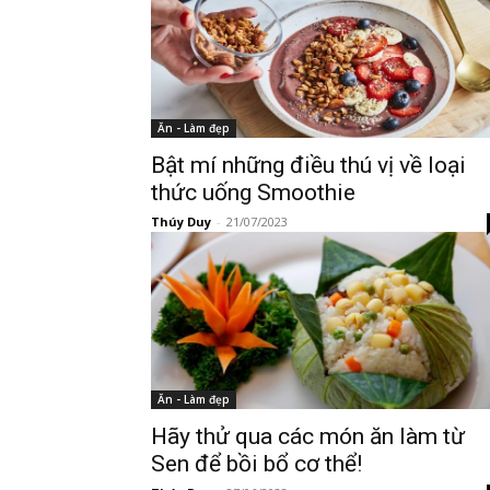
Ăn - Làm đẹp
Bật mí những điều thú vị về loại
thức uống Smoothie
Thúy Duy
-
21/07/2023
Ăn - Làm đẹp
Hãy thử qua các món ăn làm từ
Sen để bồi bổ cơ thể!