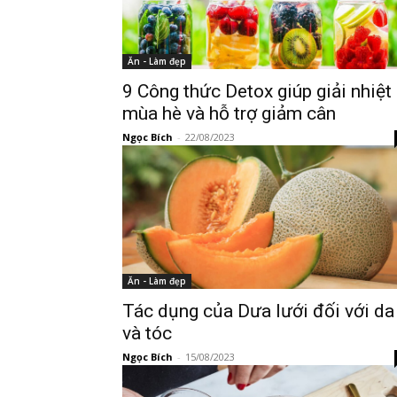
Ăn - Làm đẹp
9 Công thức Detox giúp giải nhiệt
mùa hè và hỗ trợ giảm cân
Ngọc Bích
-
22/08/2023
Ăn - Làm đẹp
Tác dụng của Dưa lưới đối với da
và tóc
Ngọc Bích
-
15/08/2023