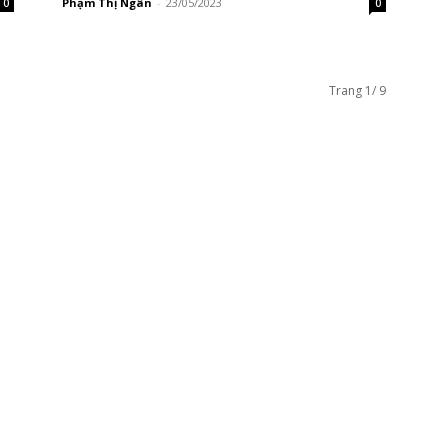
Phạm Thị Ngân
-
23/05/2023
0
0
Trang 1/ 9