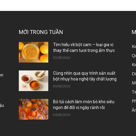
MỚI TRONG TUẦN
M
ị
Tìm hiểu về bột cam – loại gia vị
Ki
thay thế cam tươi trong ẩm thực
Qu
03/08/2026
K
D
Cùng nhìn qua quy trình sản xuất
òn
bột nhụy hoa nghệ tây chất lượng
M
06/08/2026
Ti
P
Bỏ túi cách làm món bò kho siêu
Đậu
ngon để đổi vị ngày rảnh rỗi
Ă
04/08/2026