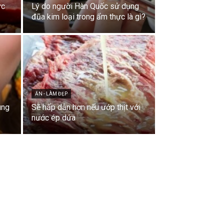
ực
Lý do người Hàn Quốc sử dụng
đũa kim loại trong ẩm thực là gì?
ĂN - LÀM ĐẸP
úng
Sẽ hấp dẫn hơn nếu ướp thịt với
nước ép dứa