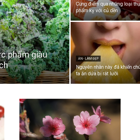
Cùng điểm qua những loại th
phẩm kỵ với củ dền
ực phẩm giàu
ĂN - LÀM ĐẸP
ích
Nguyên nhân này đã khiến ch
ta ăn dứa bị rát lưỡi