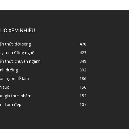
ỤC XEM NHIỀU
ến thức đời sống
478
y trình Công nghệ
423
iến thức chuyên ngành
349
inh dưỡng
302
ón ngon dễ làm
186
n tức
156
hụ gia thực phẩm
152
n - Làm đẹp
107