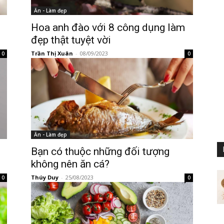
Ăn - Làm đẹp
Hoa anh đào với 8 công dụng làm
đẹp thật tuyệt vời
Trần Thị Xuân
-
08/09/2023
0
0
Ăn - Làm đẹp
Bạn có thuộc những đối tượng
không nên ăn cá?
Thúy Duy
-
25/08/2023
0
0