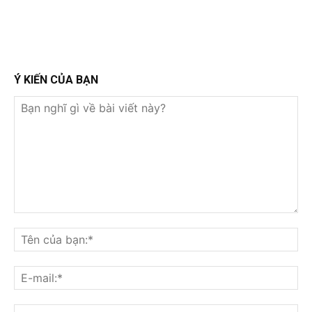
Ý KIẾN CỦA BẠN
Bạn
nghĩ
Tê
gì
củ
về
bạ
E-
bài
mai
viết
này?
Web