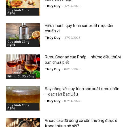
Thúy Duy
-
12/04/2026
Quy trình Công
nghệ
Hiểu nhanh quy trình sản xuất rượu Gin
chuẩn vị
Thúy Duy
-
17/07/2025
Quy trình Công
nghệ
Rượu Cognac của Pháp – những điều thú vị
bạn chưa biết
Thúy Duy
-
08/05/2025
Kiến thức đời sống
Say nồng với quy trình sản xuất rượu nhãn
– đặc sản Bạc Liêu
Thúy Duy
-
07/11/2024
Quy trình Công
nghệ
Vì sao các đồ uống có cồn thường được ủ
trong thùng gỗ sồi?