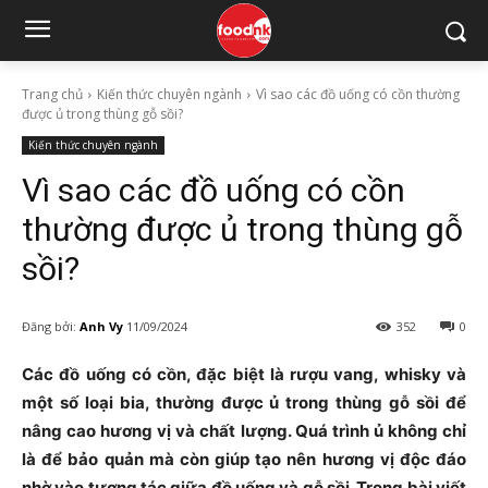
Trang chủ
Kiến thức chuyên ngành
Vì sao các đồ uống có cồn thường
được ủ trong thùng gỗ sồi?
Kiến thức chuyên ngành
Vì sao các đồ uống có cồn
thường được ủ trong thùng gỗ
sồi?
Đăng bởi:
Anh Vy
11/09/2024
352
0
Các đồ uống có cồn, đặc biệt là rượu vang, whisky và
một số loại bia, thường được ủ trong thùng gỗ sồi để
nâng cao hương vị và chất lượng. Quá trình ủ không chỉ
là để bảo quản mà còn giúp tạo nên hương vị độc đáo
nhờ vào tương tác giữa đồ uống và gỗ sồi. Trong bài viết