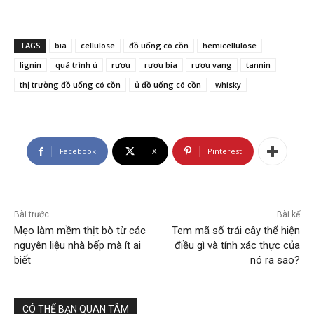
TAGS
bia
cellulose
đồ uống có cồn
hemicellulose
lignin
quá trình ủ
rượu
rượu bia
rượu vang
tannin
thị trường đồ uống có cồn
ủ đồ uống có cồn
whisky
Facebook
X
Pinterest
Bài trước
Bài kế
Mẹo làm mềm thịt bò từ các
Tem mã số trái cây thể hiện
nguyên liệu nhà bếp mà ít ai
điều gì và tính xác thực của
biết
nó ra sao?
CÓ THỂ BẠN QUAN TÂM