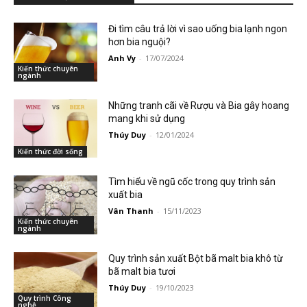
Đi tìm câu trả lời vì sao uống bia lạnh ngon
hơn bia nguội?
Anh Vy
-
17/07/2024
Kiến thức chuyên
ngành
Những tranh cãi về Rượu và Bia gây hoang
mang khi sử dụng
Thúy Duy
-
12/01/2024
Kiến thức đời sống
Tìm hiểu về ngũ cốc trong quy trình sản
xuất bia
Vân Thanh
-
15/11/2023
Kiến thức chuyên
ngành
Quy trình sản xuất Bột bã malt bia khô từ
bã malt bia tươi
Thúy Duy
-
19/10/2023
Quy trình Công
nghệ