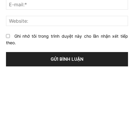
E-
bài
mai
viết
này?
Web
Ghi nhớ tôi trong trình duyệt này cho lần nhận xét tiếp
theo.