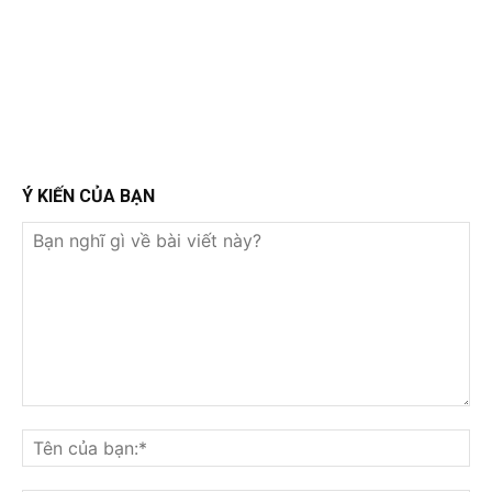
Ý KIẾN CỦA BẠN
Bạn
nghĩ
Tê
gì
củ
về
bạ