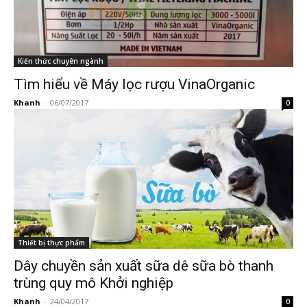
Kiến thức chuyên ngành
Tìm hiểu về Máy lọc rượu VinaOrganic
Khanh
-
06/07/2017
0
Thiết bị thực phẩm
Dây chuyền sản xuất sữa dê sữa bò thanh
trùng quy mô Khởi nghiệp
Khanh
-
24/04/2017
0