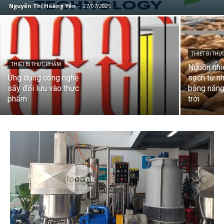
Nguyễn Thị Hoàng Yến
-
27/07/2025
THIẾT BỊ TH
THIẾT BỊ THỰC PHẨM
Nguồn nhiê
Ứng dụng công nghệ
sạch từ n
sấy đối lưu vào thực
bằng năng
phẩm
trời