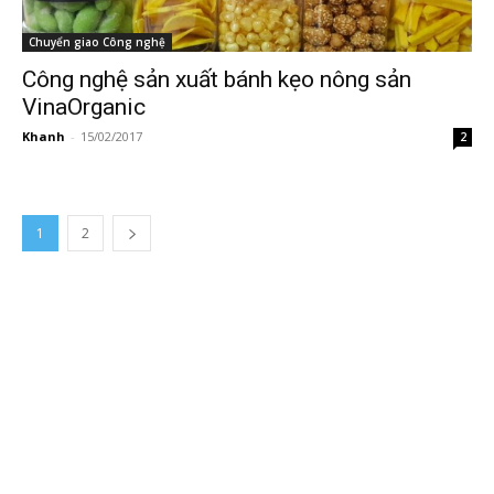
Chuyển giao Công nghệ
Công nghệ sản xuất bánh kẹo nông sản
VinaOrganic
Khanh
-
15/02/2017
2
1
2