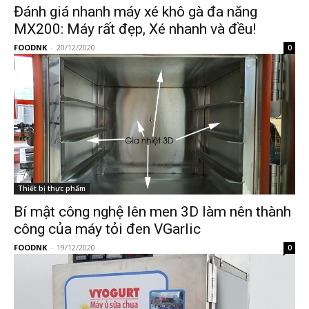
Đánh giá nhanh máy xé khô gà đa năng
MX200: Máy rất đẹp, Xé nhanh và đều!
FOODNK
-
20/12/2020
0
Thiết bị thực phẩm
Bí mật công nghệ lên men 3D làm nên thành
công của máy tỏi đen VGarlic
FOODNK
-
19/12/2020
0