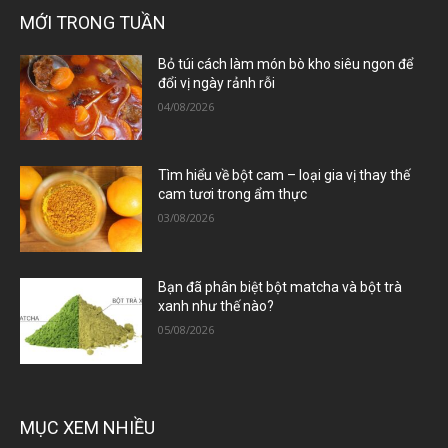
MỚI TRONG TUẦN
Bỏ túi cách làm món bò kho siêu ngon để
đổi vị ngày rảnh rỗi
04/08/2026
Tìm hiểu về bột cam – loại gia vị thay thế
cam tươi trong ẩm thực
03/08/2026
Bạn đã phân biệt bột matcha và bột trà
xanh như thế nào?
05/08/2026
MỤC XEM NHIỀU