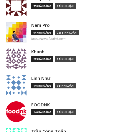
758 BÀI ĐĂNG
0 BÌNH LUẬN
Nam Pro
647 BÀI ĐĂNG
226 BÌNH LUẬN
https://www.foodnk.com
Khanh
223 BÀI ĐĂNG
0 BÌNH LUẬN
Linh Như
146 BÀI ĐĂNG
0 BÌNH LUẬN
FOODNK
140 BÀI ĐĂNG
0 BÌNH LUẬN
Trần Công Toản