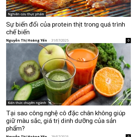
Nghiên cứu thực phẩm
Sự biến đổi của protein thịt trong quá trình
chế biến
Nguyễn Thị Hoàng Yến
-
31/07/2025
0
Kiến thức chuyên ngành
Tại sao công nghệ cô đặc chân không giúp
giữ màu sắc, giá trị dinh dưỡng của sản
phẩm?
Nguyễn Thị Hoàng Yến
-
29/07/2025
0