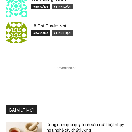
0 BÀI ĐĂNG
0 BÌNH LUẬN
Lê Thị Tuyết Nhi
0 BÀI ĐĂNG
0 BÌNH LUẬN
- Advertisment -
BÀI VIẾT MỚI
Cùng nhìn qua quy trình sản xuất bột nhụy
hoa nghệ tây chất lượng