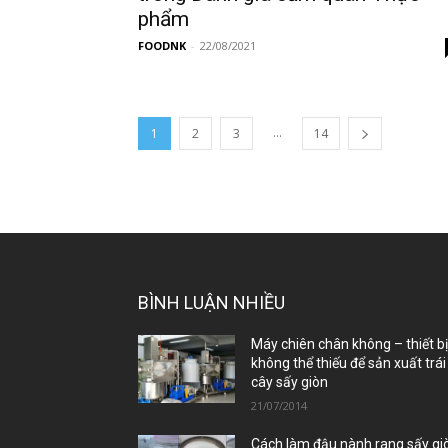
phẩm
FOODNK
-
22/08/2021
...
1
2
3
14
BÌNH LUẬN NHIỀU
Máy chiên chân không – thiết b
không thể thiếu để sản xuất trái
cây sấy giòn
21/07/2014
Cách làm đậu nành rang sấy gi