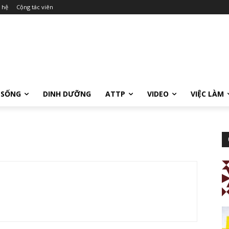
 hệ
Cộng tác viên
 SỐNG
DINH DƯỠNG
ATTP
VIDEO
VIỆC LÀM