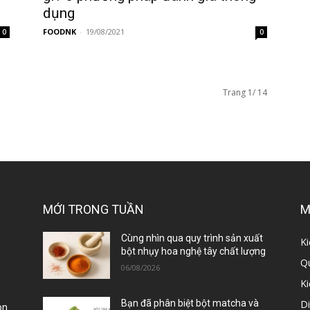
dụng
FOODNK
-
19/08/2021
0
0
Trang 1/ 14
MỚI TRONG TUẦN
M
ị
Cùng nhìn qua quy trình sản xuất
Ki
bột nhụy hoa nghệ tây chất lượng
Qu
06/08/2026
K
D
Bạn đã phân biệt bột matcha và
òn