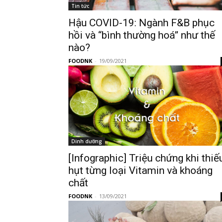
Tin tức
Hậu COVID-19: Ngành F&B phục
hồi và “bình thường hoá” như thế
nào?
FOODNK
-
19/09/2021
Dinh dưỡng
[Infographic] Triệu chứng khi thiế
hụt từng loại Vitamin và khoáng
chất
FOODNK
-
13/09/2021