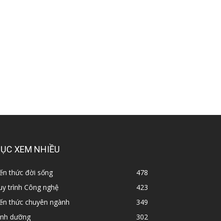
ỤC XEM NHIỀU
ến thức đời sống
478
y trình Công nghệ
423
iến thức chuyên ngành
349
inh dưỡng
302