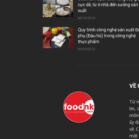
cực dễ, từ ở nhà đến xưởng sản
xuất
08/10/2014
Quy trình công nghệ sản xuất 
phụ (Đậu hũ) trong công nghệ
thực phẩm
09/06/2013
VỀ 
Từ m
tin,
môn 
ấy đ
về C
một