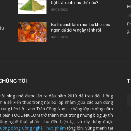
bột trà xanh như thế nào?
M
05/08/2026
Ti
P
Bỏ túi cách làm món bò kho siêu
Đậu
ngon để đổi vị ngày rảnh rỗi
Ă
04/08/2026
CHÚNG TÔI
T
ột blog nhỏ được lập ra đầu năm 2010 để trao đổi thông
 chia sẻ kiến thức trong nội bộ lớp nhằm giúp các bạn đồng
cùng tiến bộ - anh Trần Công Nam - chàng lớp trưởng năm
ã biến FOODNK.COM trở thành một trong những blog uy tín
ông nghệ thực phẩm cho đến hiện tại, và xây dựng được
Cộng đồng Công nghệ Thực phẩm
rộng lớn, vững mạnh tại