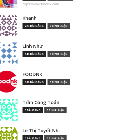
https://www.foodnk.com
Khanh
223 BÀI ĐĂNG
0 BÌNH LUẬN
Linh Như
146 BÀI ĐĂNG
0 BÌNH LUẬN
FOODNK
140 BÀI ĐĂNG
0 BÌNH LUẬN
Trần Công Toản
0 BÀI ĐĂNG
0 BÌNH LUẬN
Lê Thị Tuyết Nhi
0 BÀI ĐĂNG
0 BÌNH LUẬN