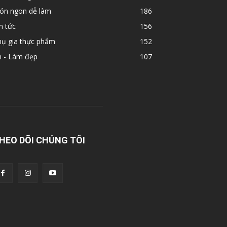
ón ngon dễ làm
186
n tức
156
hụ gia thực phẩm
152
n - Làm đẹp
107
HEO DÕI CHÚNG TÔI