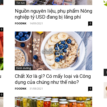
Tin tức
Nguồn nguyên liệu, phụ phẩm Nông
nghiệp tỷ USD đang bị lãng phí
FOODNK
-
14/09/2021
0
0
Dinh dưỡng
u
Chất Xơ là gì? Có mấy loại và Công
dụng của chúng như thế nào?
FOODNK
-
31/08/2021
0
0