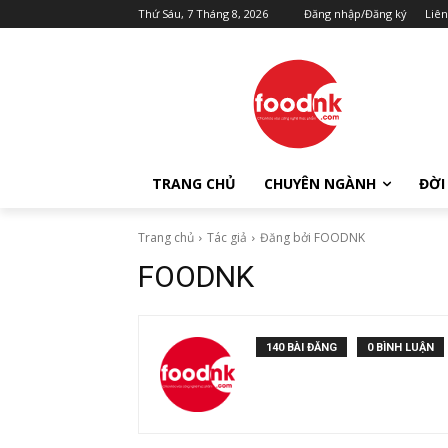
Thứ Sáu, 7 Tháng 8, 2026
Đăng nhập/Đăng ký
Liên
TRANG CHỦ
CHUYÊN NGÀNH
ĐỜI
Trang chủ
Tác giả
Đăng bởi FOODNK
FOODNK
140 BÀI ĐĂNG
0 BÌNH LUẬN