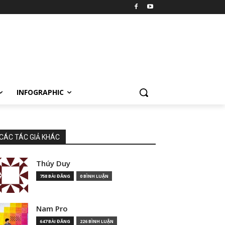
INFOGRAPHIC
CÁC TÁC GIẢ KHÁC
Thúy Duy
758 BÀI ĐĂNG
0 BÌNH LUẬN
Nam Pro
647 BÀI ĐĂNG
226 BÌNH LUẬN