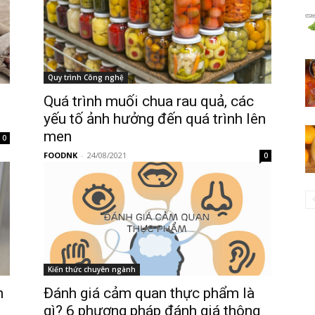
Quy trình Công nghệ
Quá trình muối chua rau quả, các
yếu tố ảnh hưởng đến quá trình lên
men
0
FOODNK
-
24/08/2021
0
Kiến thức chuyên ngành
n
Đánh giá cảm quan thực phẩm là
gì? 6 phương pháp đánh giá thông