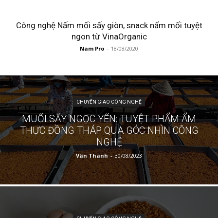
Công nghệ Nấm mối sấy giòn, snack nấm mối tuyệt
ngon từ VinaOrganic
Nam Pro
-
18/08/2020
CHUYỂN GIAO CÔNG NGHỆ
MUỐI SẤY NGỌC YẾN: TUYỆT PHẨM ẨM
THỰC ĐỒNG THÁP QUA GÓC NHÌN CÔNG
NGHỆ
Vân Thanh
-
30/08/2023