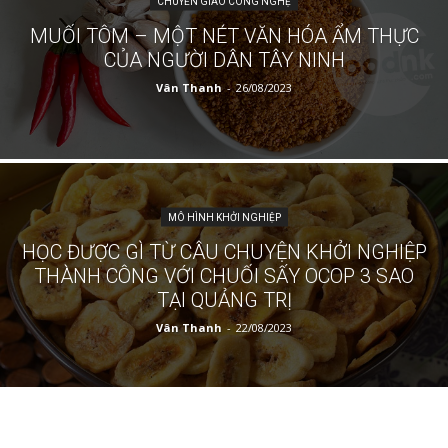
CHUYỂN GIAO CÔNG NGHỆ
MUỐI TÔM – MỘT NÉT VĂN HÓA ẨM THỰC
CỦA NGƯỜI DÂN TÂY NINH
Vân Thanh
-
26/08/2023
MÔ HÌNH KHỞI NGHIỆP
HỌC ĐƯỢC GÌ TỪ CÂU CHUYỆN KHỞI NGHIỆP
THÀNH CÔNG VỚI CHUỐI SẤY OCOP 3 SAO
TẠI QUẢNG TRỊ
Vân Thanh
-
22/08/2023