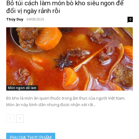
Bỏ túi cách làm món bò kho siêu ngon để
đổi vị ngày rảnh rỗi
Thúy Duy
-
04/08/2026
0
Món ngon dễ làm
Bò kho là món ăn quen thuộc trong ẩm thực của người Việt Nam.
Món ăn này bình dân nhưng được nhận xét rất...
PHỤ GIA THỰC PHẨM