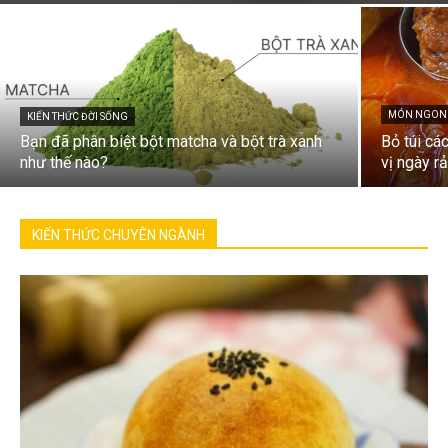
MÓN NGON 
KIẾN THỨC ĐỜI SỐNG
Bạn đã phân biệt bột matcha và bột trà xanh
Bỏ túi cá
như thế nào?
vị ngày rả
KIẾN THỨC CHUYÊN NGÀNH