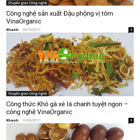
Chuyển giao Công nghệ
Công nghệ sản xuất Đậu phộng vị tôm
VinaOrganic
Khanh
-
19/10/2017
0
Chuyển giao Công nghệ
Công thức Khô gà xé lá chanh tuyệt ngon –
công nghệ VinaOrganic
Khanh
-
22/09/2017
0