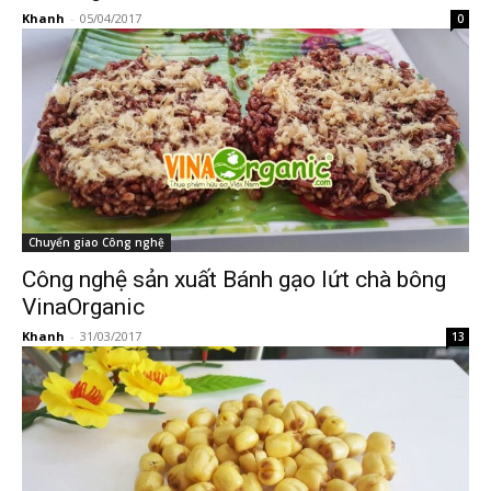
Khanh
-
05/04/2017
0
Chuyển giao Công nghệ
Công nghệ sản xuất Bánh gạo lứt chà bông
VinaOrganic
Khanh
-
31/03/2017
13