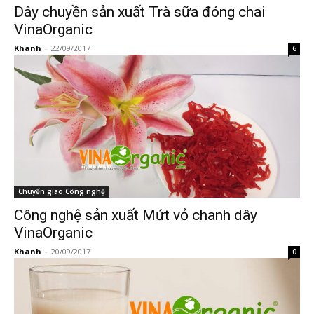
Dây chuyền sản xuất Trà sữa đóng chai
VinaOrganic
Khanh
-
22/09/2017
6
Chuyển giao Công nghệ
Công nghệ sản xuất Mứt vỏ chanh dây
VinaOrganic
Khanh
-
20/09/2017
0