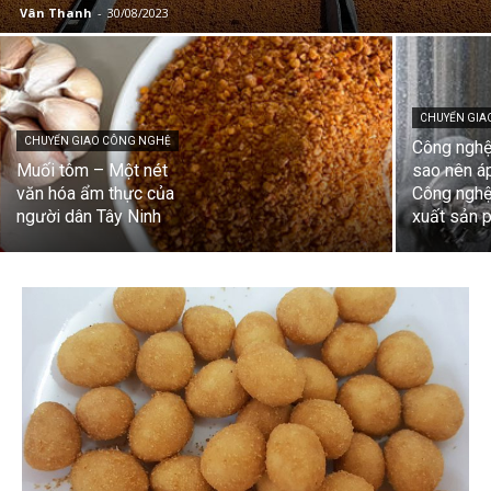
Vân Thanh
-
30/08/2023
CHUYỂN GIA
CHUYỂN GIAO CÔNG NGHỆ
Công nghệ 
Muối tôm – Một nét
sao nên á
văn hóa ẩm thực của
Công nghệ
người dân Tây Ninh
xuất sản 