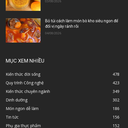
03/08/2026
Bỏ túi cách làm món bò kho siêu ngon để
đổi vị ngày rảnh rỗi
04/08/2026
MỤC XEM NHIỀU
Kiến thức đời sống
478
Quy trình Công nghệ
423
Kiến thức chuyên ngành
349
Dinh dưỡng
302
Món ngon dễ làm
186
Tin tức
156
Phụ gia thực phẩm
152