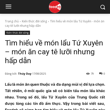
Trang chủ
Kiến thức đời sống
Tìm hiểu về món lẩu Tứ Xuyên - món ăn
cay tê lưỡi nhưng hấp dẫn
Kiến thức đời sống
Tìm hiểu về món lẩu Tứ Xuyên
– món ăn cay tê lưỡi nhưng
hấp dẫn
Đăng bởi:
Thúy Duy
17/08/2025
79
0
Lẩu là món ăn quen thuộc và đa dạng mùi vị để lựa chọn.
Tất nhiên, ở mỗi quốc gia sẽ có biến tấu món lẩu khác
nhau. Trong số đó, lẩu Tứ Xuyên của Trung Quốc rất
được lòng các tín đồ ẩm thực. Vậy trong bài viết sau,
Foodnk sẽ cùng bạn tìm hiểu về món lẩu Tứ Xuyên này