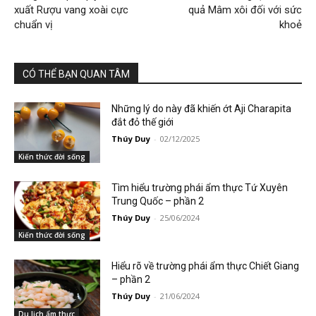
xuất Rượu vang xoài cực
quả Mâm xôi đối với sức
chuẩn vị
khoẻ
CÓ THỂ BẠN QUAN TÂM
Những lý do này đã khiến ớt Aji Charapita
đắt đỏ thế giới
Thúy Duy
-
02/12/2025
Kiến thức đời sống
Tìm hiểu trường phái ẩm thực Tứ Xuyên
Trung Quốc – phần 2
Thúy Duy
-
25/06/2024
Kiến thức đời sống
Hiểu rõ về trường phái ẩm thực Chiết Giang
– phần 2
Thúy Duy
-
21/06/2024
Du lịch ẩm thực