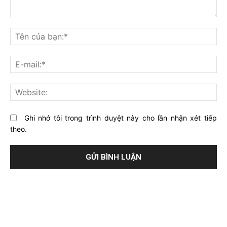
Bạn
nghĩ
Tê
gì
củ
về
bạ
E-
bài
mai
viết
này?
Web
Ghi nhớ tôi trong trình duyệt này cho lần nhận xét tiếp
theo.