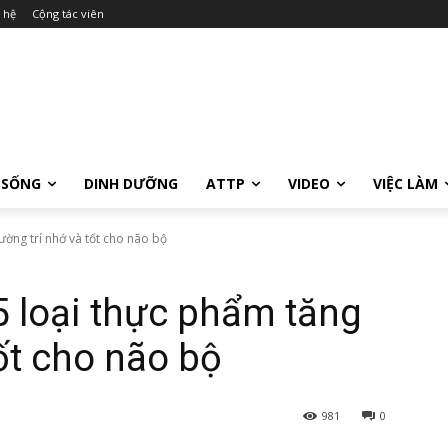
 hệ
Cộng tác viên
 SỐNG
DINH DƯỠNG
ATTP
VIDEO
VIỆC LÀM
ờng trí nhớ và tốt cho não bộ
 5 loại thực phẩm tăng
ốt cho não bộ
981
0