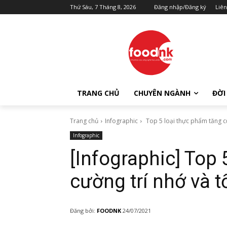
Thứ Sáu, 7 Tháng 8, 2026
Đăng nhập/Đăng ký
Liên
TRANG CHỦ
CHUYÊN NGÀNH
ĐỜI
Trang chủ
Infographic
Top 5 loại thực phẩm tăng cư
Infographic
[Infographic] Top
cường trí nhớ và t
Đăng bởi:
FOODNK
24/07/2021