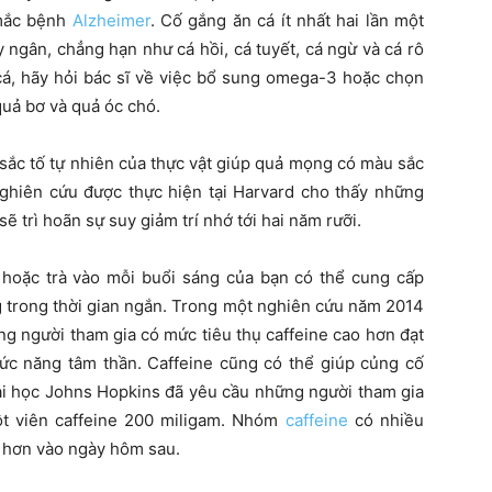
 mắc bệnh
Alzheimer
. Cố gắng ăn cá ít nhất hai lần một
y ngân, chẳng hạn như cá hồi, cá tuyết, cá ngừ và cá rô
 cá, hãy hỏi bác sĩ về việc bổ sung omega-3 hoặc chọn
uả bơ và quả óc chó.
 sắc tố tự nhiên của thực vật giúp quả mọng có màu sắc
 nghiên cứu được thực hiện tại Harvard cho thấy những
ẽ trì hoãn sự suy giảm trí nhớ tới hai năm rưỡi.
 hoặc trà vào mỗi buổi sáng của bạn có thể cung cấp
ng trong thời gian ngắn. Trong một nghiên cứu năm 2014
g người tham gia có mức tiêu thụ caffeine cao hơn đạt
hức năng tâm thần. Caffeine cũng có thể giúp củng cố
ại học Johns Hopkins đã yêu cầu những người tham gia
t viên caffeine 200 miligam. Nhóm
caffeine
có nhiều
h hơn vào ngày hôm sau.