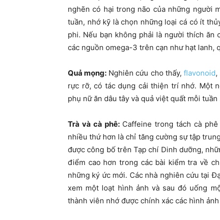
nghẽn có hại trong não của những người
tuần, nhớ kỹ là chọn những loại cá có ít thủ
phi. Nếu bạn không phải là người thích ăn
các nguồn omega-3 trên cạn như hạt lanh, q
Quả mọng:
Nghiên cứu cho thấy,
flavonoid
,
rực rỡ, có tác dụng cải thiện trí nhớ. Một
phụ nữ ăn dâu tây và quả việt quất mỗi tuần s
Trà và cà phê:
Caffeine trong tách cà phê
nhiều thứ hơn là chỉ tăng cường sự tập tru
được công bố trên Tạp chí Dinh dưỡng, nhữn
điểm cao hơn trong các bài kiểm tra về c
những ký ức mới. Các nhà nghiên cứu tại Đ
xem một loạt hình ảnh và sau đó uống mộ
thành viên nhớ được chính xác các hình ản