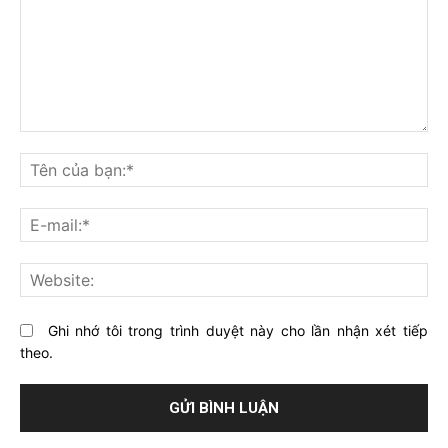
Bạn
nghĩ
Tê
gì
củ
về
bạ
E-
bài
mai
viết
này?
Web
Ghi nhớ tôi trong trình duyệt này cho lần nhận xét tiếp
theo.