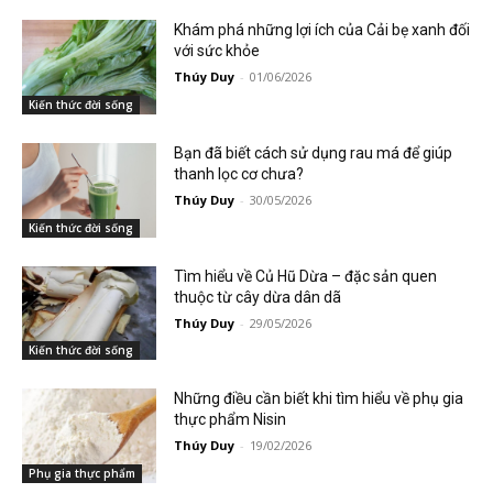
Khám phá những lợi ích của Cải bẹ xanh đối
với sức khỏe
Thúy Duy
-
01/06/2026
Kiến thức đời sống
Bạn đã biết cách sử dụng rau má để giúp
thanh lọc cơ chưa?
Thúy Duy
-
30/05/2026
Kiến thức đời sống
Tìm hiểu về Củ Hũ Dừa – đặc sản quen
thuộc từ cây dừa dân dã
Thúy Duy
-
29/05/2026
Kiến thức đời sống
Những điều cần biết khi tìm hiểu về phụ gia
thực phẩm Nisin
Thúy Duy
-
19/02/2026
Phụ gia thực phẩm