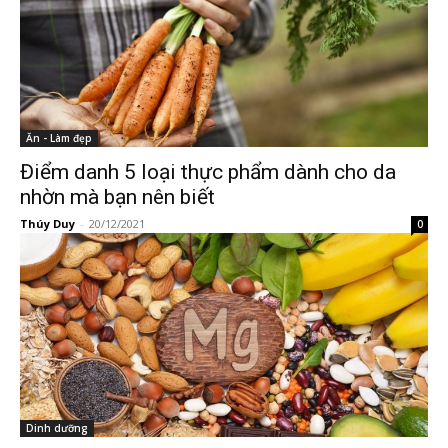
Ăn - Làm đẹp
Điểm danh 5 loại thực phẩm dành cho da
nhờn mà bạn nên biết
Thúy Duy
-
20/12/2021
0
Dinh dưỡng