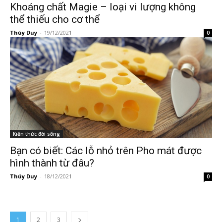
Khoáng chất Magie – loại vi lượng không
thể thiếu cho cơ thể
Thúy Duy
-
19/12/2021
0
Kiến thức đời sống
Bạn có biết: Các lỗ nhỏ trên Pho mát được
hình thành từ đâu?
Thúy Duy
-
18/12/2021
0
1
2
3