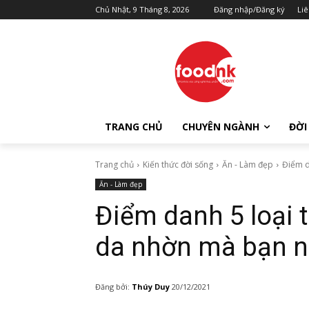
Chủ Nhật, 9 Tháng 8, 2026
Đăng nhập/Đăng ký
Liê
TRANG CHỦ
CHUYÊN NGÀNH
ĐỜI
Trang chủ
Kiến thức đời sống
Ăn - Làm đẹp
Điểm d
Ăn - Làm đẹp
Điểm danh 5 loại
da nhờn mà bạn n
Đăng bởi:
Thúy Duy
20/12/2021