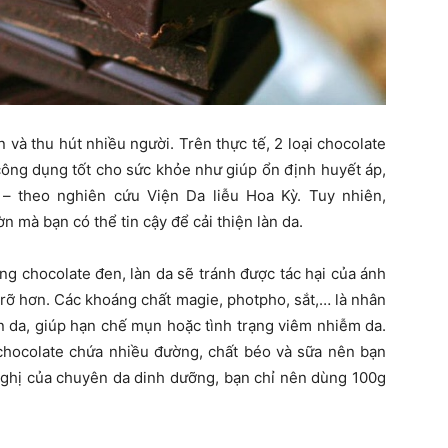
và thu hút nhiều người. Trên thực tế, 2 loại chocolate
công dụng tốt cho sức khỏe như giúp ổn định huyết áp,
– theo nghiên cứu Viện Da liễu Hoa Kỳ. Tuy nhiên,
 mà bạn có thể tin cậy để cải thiện làn da.
ng chocolate đen, làn da sẽ tránh được tác hại của ánh
 rỡ hơn. Các khoáng chất magie, photpho, sắt,… là nhân
n da, giúp hạn chế mụn hoặc tình trạng viêm nhiễm da.
 chocolate chứa nhiều đường, chất béo và sữa nên bạn
hị của chuyên da dinh dưỡng, bạn chỉ nên dùng 100g