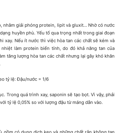
, nhằm giải phóng protein, lipit và gluxit… Nhờ có nước
dạng huyền phù. Yếu tố qua trọng nhất trong giai đoạn
hi xay. Nếu ít nước thì việc hòa tan các chất sẽ kém và
nhiệt làm protein biến tính, do đó khả năng tan của
àm tăng lượng hòa tan các chất nhưng lại gây khó khăn
.
o tỷ lệ: Đậu/nước = 1/6
c. Trong quá trình xay, saponin sẽ tạo bọt. Vì vậy, phải
với tỷ lệ 0,05% so với lượng đậu từ máng dẫn vào.
hù gồm có dung dịch keo và những chất rắn không tan