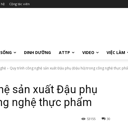
 hệ
Cộng tác viên
 SỐNG
DINH DƯỠNG
ATTP
VIDEO
VIỆC LÀM
nghệ
Quy trình công nghệ sản xuất Đậu phụ (Đậu hũ) trong công nghệ thực ph
hệ sản xuất Đậu phụ
ông nghệ thực phẩm
53155
30