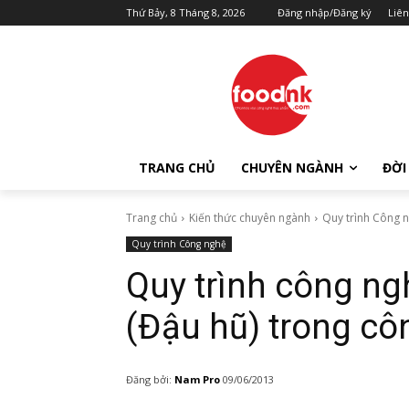
Thứ Bảy, 8 Tháng 8, 2026
Đăng nhập/Đăng ký
Liên
TRANG CHỦ
CHUYÊN NGÀNH
ĐỜI
Trang chủ
Kiến thức chuyên ngành
Quy trình Công 
Quy trình Công nghệ
Quy trình công ng
(Đậu hũ) trong c
Đăng bởi:
Nam Pro
09/06/2013