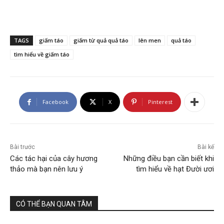
TAGS
giấm táo
giấm từ quả quả táo
lên men
quả táo
tìm hiểu về giấm táo
Facebook
X
Pinterest
Bài trước
Bài kế
Các tác hại của cây hương
Những điều bạn cần biết khi
thảo mà bạn nên lưu ý
tìm hiểu về hạt Đười ươi
CÓ THỂ BẠN QUAN TÂM