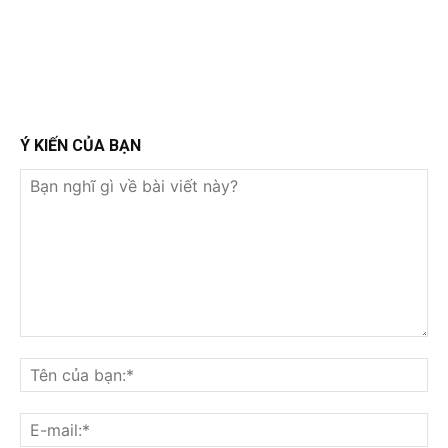
Ý KIẾN CỦA BẠN
Bạn
nghĩ
Tê
gì
củ
về
bạ
E-
bài
mai