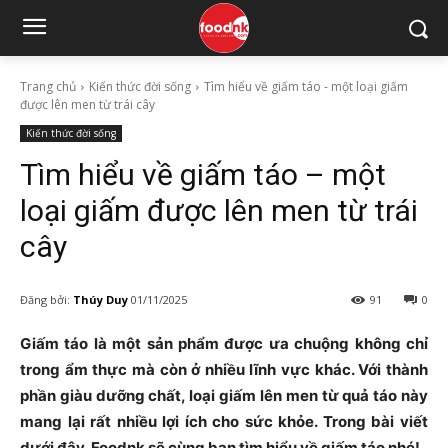
Trang chủ
Kiến thức đời sống
Tìm hiểu về giấm táo - một loại giấm
được lên men từ trái cây
Kiến thức đời sống
Tìm hiểu về giấm táo – một
loại giấm được lên men từ trái
cây
Đăng bởi:
Thúy Duy
01/11/2025
91
0
Giấm táo là một sản phẩm được ưa chuộng không chỉ
trong ẩm thực mà còn ở nhiều lĩnh vực khác. Với thành
phần giàu dưỡng chất, loại giấm lên men từ quả táo này
mang lại rất nhiều lợi ích cho sức khỏe. Trong bài viết
dưới đây, Foodnk sẽ cùng bạn tìm hiểu về giấm táo nhé!