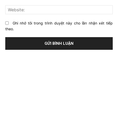
viết
này?
Web
Ghi nhớ tôi trong trình duyệt này cho lần nhận xét tiếp
theo.