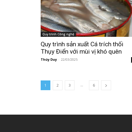
Quy trình Công nghệ
Quy trình sản xuất Cá trích thối
Thụy Điển với mùi vị khó quên
Thúy Duy
-
22/03/2025
...
1
2
3
6