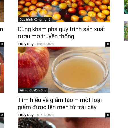
Quy trình Công nghệ
ìm
Cùng khám phá quy trình sản xuất
rượu mơ truyền thống
Thúy Duy
-
08/01/2026
0
0
Kiến thức đời sống
Tìm hiểu về giấm táo – một loại
giấm được lên men từ trái cây
Thúy Duy
-
01/11/2025
0
0