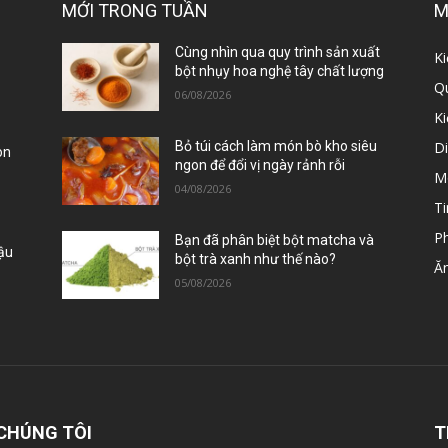
MỚI TRONG TUẦN
M
ị
Cùng nhìn qua quy trình sản xuất
Ki
bột nhụy hoa nghệ tây chất lượng
Qu
06/08/2026
K
D
Bỏ túi cách làm món bò kho siêu
òn
ngon để đổi vị ngày rảnh rỗi
M
04/08/2026
Ti
P
Bạn đã phân biệt bột matcha và
Đậu
bột trà xanh như thế nào?
Ă
05/08/2026
CHÚNG TÔI
T