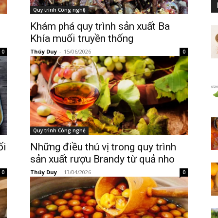
Quy trình Công nghệ
Khám phá quy trình sản xuất Ba
Khía muối truyền thống
Thúy Duy
-
15/06/2026
0
0
Quy trình Công nghệ
ối
Những điều thú vị trong quy trình
sản xuất rượu Brandy từ quả nho
Thúy Duy
-
13/04/2026
0
0