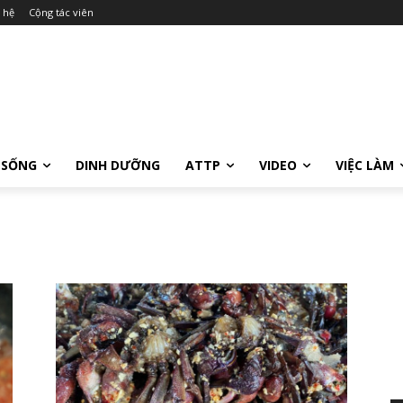
 hệ
Cộng tác viên
 SỐNG
DINH DƯỠNG
ATTP
VIDEO
VIỆC LÀM