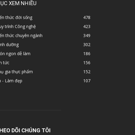
ỤC XEM NHIỀU
ến thức đời sống
478
y trình Công nghệ
423
iến thức chuyên ngành
349
inh dưỡng
302
ón ngon dễ làm
186
n tức
156
hụ gia thực phẩm
152
n - Làm đẹp
107
HEO DÕI CHÚNG TÔI