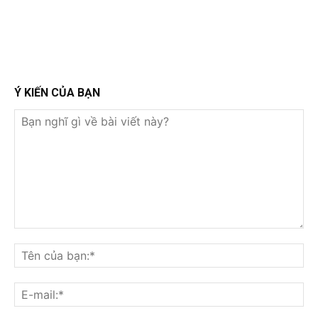
Ý KIẾN CỦA BẠN
Bạn
nghĩ
Tê
gì
củ
về
bạ
E-
bài
mai
viết