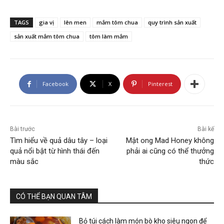
TAGS
gia vị
lên men
mắm tôm chua
quy trình sản xuất
sản xuất mắm tôm chua
tôm làm mắm
Facebook
X
Pinterest
Bài trước
Bài kế
Tìm hiểu về quả dâu tây – loại
Mật ong Mad Honey không
quả nổi bật từ hình thái đến
phải ai cũng có thể thưởng
màu sắc
thức
CÓ THỂ BẠN QUAN TÂM
Bỏ túi cách làm món bò kho siêu ngon để