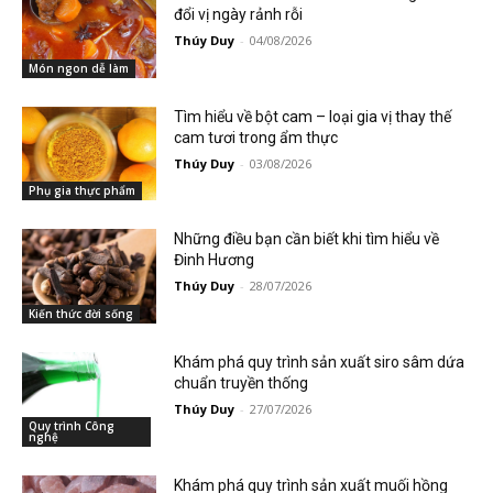
đổi vị ngày rảnh rỗi
Thúy Duy
-
04/08/2026
Món ngon dễ làm
Tìm hiểu về bột cam – loại gia vị thay thế
cam tươi trong ẩm thực
Thúy Duy
-
03/08/2026
Phụ gia thực phẩm
Những điều bạn cần biết khi tìm hiểu về
Đinh Hương
Thúy Duy
-
28/07/2026
Kiến thức đời sống
Khám phá quy trình sản xuất siro sâm dứa
chuẩn truyền thống
Thúy Duy
-
27/07/2026
Quy trình Công
nghệ
Khám phá quy trình sản xuất muối hồng