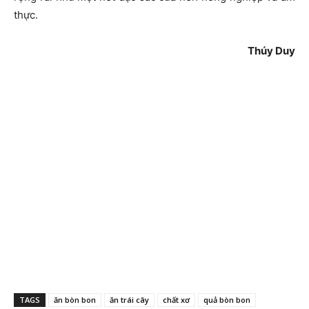
thực.
Thúy Duy
TAGS
ăn bòn bon
ăn trái cây
chất xơ
quả bòn bon