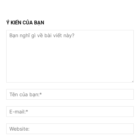
Ý KIẾN CỦA BẠN
Bạn
nghĩ
Tê
gì
củ
về
bạ
E-
bài
mai
viết
này?
Web