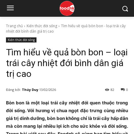
Trang chủ
Kiến thức đời sống
Tìm hiểu về quả bòn bon - loại trái cây
nhiệt đới bình dân giá trị cao
Kiến thức đời sống
Tìm hiểu về quả bòn bon – loại
trái cây nhiệt đới bình dân giá
trị cao
Đăng bởi:
Thúy Duy
13/02/2026
82
0
Bòn bon là một loại trái cây nhiệt đới quen thuộc trong
đời sống. Với hương vị chua ngọt đặc trưng cùng nhiều
giá trị dinh dưỡng, bòn bon không chỉ là trái cây hấp dẫn
mà còn mang lại nhiều lợi ích cho sức khỏe và đời sống.
Trong bài viết sau đây, Foodnk sẽ cùng bạn tìm hiểu về