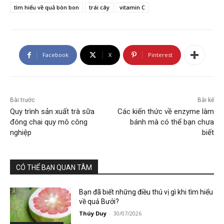
tìm hiểu về quả bòn bon
trái cây
vitamin C
Facebook
X
Pinterest
Bài trước
Bài kế
Quy trình sản xuất trà sữa
Các kiến thức về enzyme làm
đóng chai quy mô công
bánh mà có thể bạn chưa
nghiệp
biết
CÓ THỂ BẠN QUAN TÂM
Bạn đã biết những điều thú vị gì khi tìm hiểu
về quả Bưởi?
Thúy Duy
-
30/07/2026