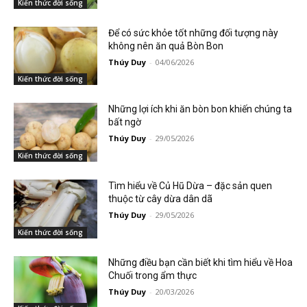
Kiến thức đời sống
Để có sức khỏe tốt những đối tượng này
không nên ăn quả Bòn Bon
Thúy Duy
-
04/06/2026
Kiến thức đời sống
Những lợi ích khi ăn bòn bon khiến chúng ta
bất ngờ
Thúy Duy
-
29/05/2026
Kiến thức đời sống
Tìm hiểu về Củ Hũ Dừa – đặc sản quen
thuộc từ cây dừa dân dã
Thúy Duy
-
29/05/2026
Kiến thức đời sống
Những điều bạn cần biết khi tìm hiểu về Hoa
Chuối trong ẩm thực
Thúy Duy
-
20/03/2026