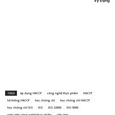
Vy Đặng
TAGS
áp dụng HACCP
công nghệ thực phẩm
HACCP
hệ thống HACCP
học chứng chỉ
học chứng chỉ HACCP
học chứng chỉ ISO
ISO
ISO 22000
ISO 9000
sinh viên công nghệ thực phẩm
việc làm