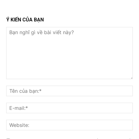
Ý KIẾN CỦA BẠN
Bạn
nghĩ
Tê
gì
củ
về
bạ
E-
bài
mai
viết
này?
Web