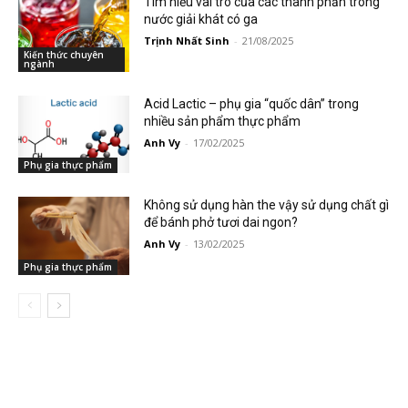
Tìm hiểu vai trò của các thành phần trong
nước giải khát có ga
Trịnh Nhất Sinh
-
21/08/2025
Kiến thức chuyên
ngành
Acid Lactic – phụ gia “quốc dân” trong
nhiều sản phẩm thực phẩm
Anh Vy
-
17/02/2025
Phụ gia thực phẩm
Không sử dụng hàn the vậy sử dụng chất gì
để bánh phở tươi dai ngon?
Anh Vy
-
13/02/2025
Phụ gia thực phẩm