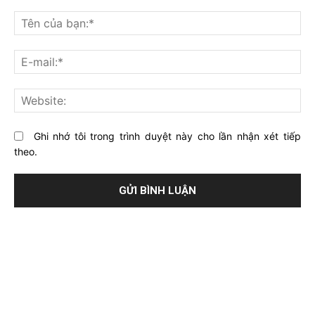
Bạn
nghĩ
Tê
gì
củ
về
bạ
E-
bài
mai
viết
này?
Web
Ghi nhớ tôi trong trình duyệt này cho lần nhận xét tiếp
theo.