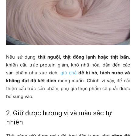
Nếu sử dụng
thịt nguội, thịt đông lạnh hoặc thịt bẩn
,
khiến cấu trúc protein giảm, khó nhũ hóa, dẫn đến các
sản phẩm như xúc xích,
giò chả
dễ bị bở, tách nước và
không đạt độ kết dính
mong muốn. Chính vì vậy, để cải
thiện cấu trúc sản phẩm, phụ gia thực phẩm sẽ phải được
bổ sung vào.
2. Giữ được hương vị và màu sắc tự
nhiên
Thịt nóng giữ được màu đỏ tươi đặc trưng nhờ
nồng độ