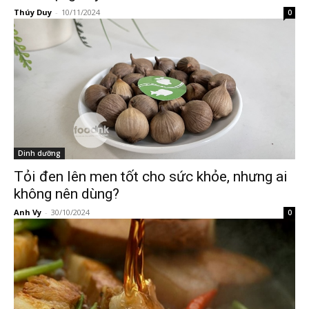
Thúy Duy
-
10/11/2024
0
Dinh dưỡng
Tỏi đen lên men tốt cho sức khỏe, nhưng ai
không nên dùng?
Anh Vy
-
30/10/2024
0