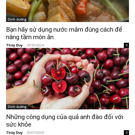
Dinh dưỡng
Bạn hãy sử dụng nước mắm đúng cách để
nâng tầm món ăn
Thúy Duy
-
29/10/2024
0
Dinh dưỡng
Những công dụng của quả anh đào đối với
sức khỏe
Thúy Duy
-
30/07/2024
0