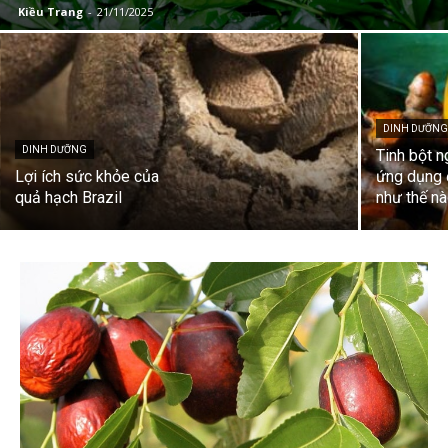
Kiều Trang
-
21/11/2025
DINH DƯỠN
DINH DƯỠNG
Tinh bột 
Lợi ích sức khỏe của
ứng dụng 
quả hạch Brazil
như thế n