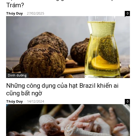
Trám?
Thúy Duy
-
27/02/2025
0
Dinh dưỡng
Những công dụng của hạt Brazil khiến ai
cũng bất ngờ
Thúy Duy
-
14/12/2024
0