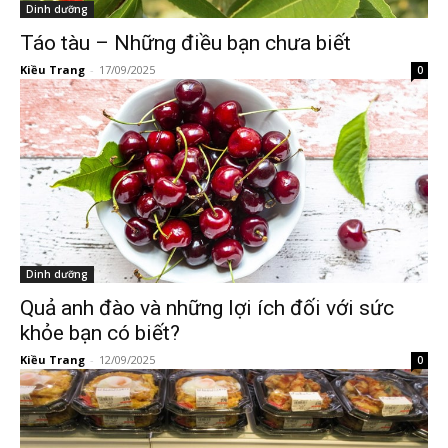
Dinh dưỡng
Táo tàu – Những điều bạn chưa biết
Kiều Trang
-
17/09/2025
0
Dinh dưỡng
Quả anh đào và những lợi ích đối với sức
khỏe bạn có biết?
Kiều Trang
-
12/09/2025
0