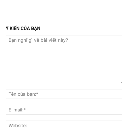
Ý KIẾN CỦA BẠN
Bạn
nghĩ
Tê
gì
củ
về
bạ
E-
bài
mai
viết
này?
Web