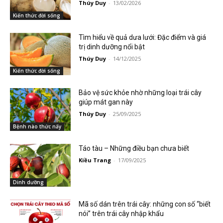
Thúy Duy
-
13/02/2026
Kiến thức đời sống
Tìm hiểu về quả dưa lưới: Đặc điểm và giá
trị dinh dưỡng nổi bật
Thúy Duy
-
14/12/2025
Kiến thức đời sống
Bảo vệ sức khỏe nhờ những loại trái cây
giúp mát gan này
Thúy Duy
-
25/09/2025
Bệnh nào thức nấy
Táo tàu – Những điều bạn chưa biết
Kiều Trang
-
17/09/2025
Dinh dưỡng
Mã số dán trên trái cây: những con số “biết
nói” trên trái cây nhập khẩu