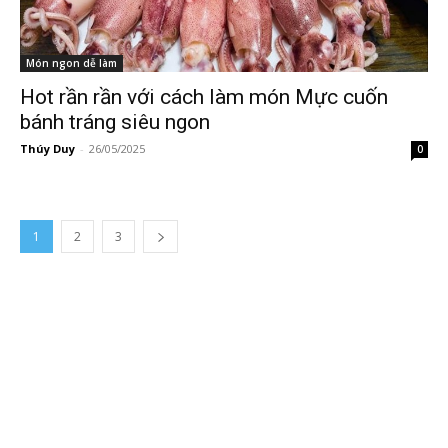
Món ngon dễ làm
Hot rần rần với cách làm món Mực cuốn
bánh tráng siêu ngon
Thúy Duy
-
26/05/2025
0
1
2
3