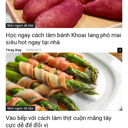
Món ngon dễ làm
Học ngay cách làm bánh Khoai lang phô mai
siêu hot ngay tại nhà
Thúy Duy
-
13/09/2025
0
Món ngon dễ làm
Vào bếp với cách làm thịt cuộn măng tây
cực dễ để đổi vị