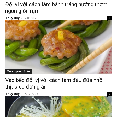
Đổi vị với cách làm bánh tráng nướng thơm
ngon giòn rụm
Thúy Duy
-
12/01/2026
0
Món ngon dễ làm
Vào bếp đổi vị với cách làm đậu đũa nhồi
thịt siêu đơn giản
Thúy Duy
-
13/12/2025
0