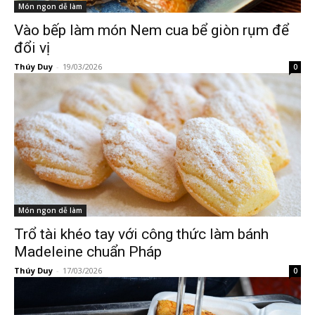
Món ngon dễ làm
Vào bếp làm món Nem cua bể giòn rụm để
đổi vị
Thúy Duy
-
19/03/2026
0
Món ngon dễ làm
Trổ tài khéo tay với công thức làm bánh
Madeleine chuẩn Pháp
Thúy Duy
-
17/03/2026
0