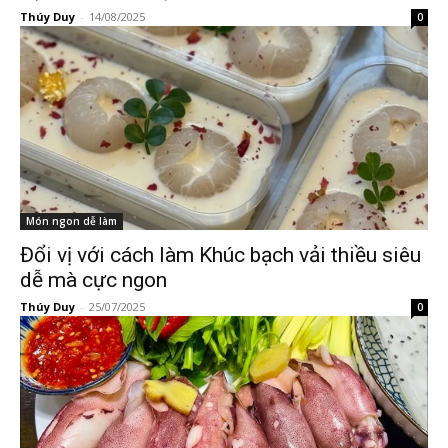
Thúy Duy
-
14/08/2025
0
Món ngon dễ làm
Đổi vị với cách làm Khúc bạch vải thiều siêu
dễ mà cực ngon
Thúy Duy
-
25/07/2025
0