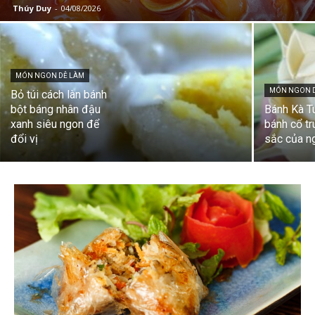
Thúy Duy
-
04/08/2026
MÓN NGON DỄ LÀM
MÓN NGON 
Bỏ túi cách làn bánh
bột báng nhân đậu
Bánh Kà T
xanh siêu ngon để
bánh cổ t
đổi vị
sắc của n