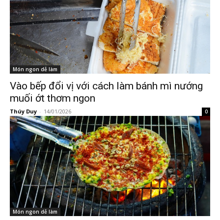
Món ngon dễ làm
Vào bếp đổi vị với cách làm bánh mì nướng
muối ớt thơm ngon
Thúy Duy
-
14/01/2026
0
Món ngon dễ làm