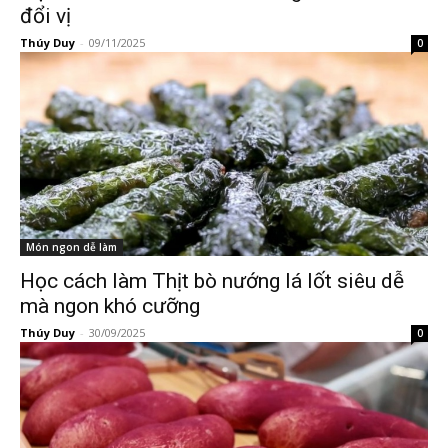
đổi vị
Thúy Duy
-
09/11/2025
0
Món ngon dễ làm
Học cách làm Thịt bò nướng lá lốt siêu dễ
mà ngon khó cưỡng
Thúy Duy
-
30/09/2025
0