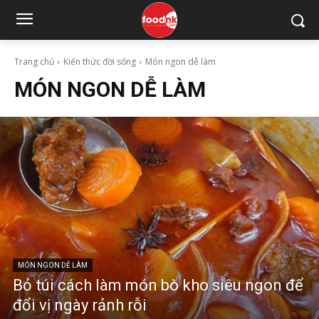
Trang chủ
Kiến thức đời sống
Món ngon dễ làm
MÓN NGON DỄ LÀM
MÓN NGON DỄ LÀM
Bỏ túi cách làm món bò kho siêu ngon để
đổi vị ngày rảnh rỗi