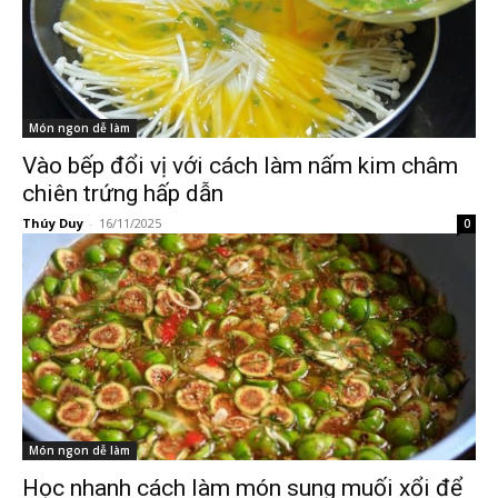
Món ngon dễ làm
Vào bếp đổi vị với cách làm nấm kim châm
chiên trứng hấp dẫn
Thúy Duy
-
16/11/2025
0
Món ngon dễ làm
Học nhanh cách làm món sung muối xổi để