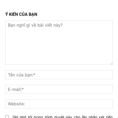
Ý KIẾN CỦA BẠN
Bạn
nghĩ
Tê
gì
củ
về
bạ
E-
bài
mai
viết
này?
Web
Ghi nhớ tôi trong trình duyệt này cho lần nhận xét tiếp