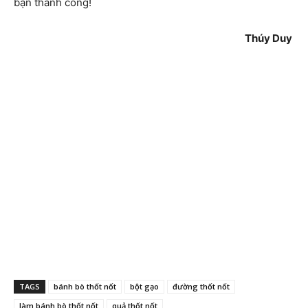
bạn thành công!
Thúy Duy
TAGS
bánh bò thốt nốt
bột gạo
đường thốt nốt
làm bánh bò thốt nốt
quả thốt nốt