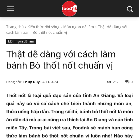
Trang chủ
Kiến thức đời sống
Món ngon dễ làm
Thật dễ dàng với
cách làm bánh Bò thốt nốt chuẩn vị
Món ngon dễ làm
Thật dễ dàng với cách làm
bánh Bò thốt nốt chuẩn vị
Đăng bởi:
Thúy Duy
04/11/2024
232
0
Thốt nốt là loại quả đặc sản của tỉnh An Giang. Và loại
quả này có vô số cách chế biến thành những món ăn,
thức uống hấp dẫn. Trong số đó, bánh bò thốt nốt là món
ăn dân dã mà ai ai cũng ưa thích tại An Giang và các tỉnh
miền Tây. Trong bài viết sau, Foodnk sẽ mách bạn công
thức làm bánh bò thốt nốt chuẩn vị luôn nhé! Nào hãy