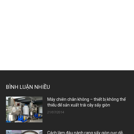
BÌNH LUẬN NHIỀU
Máy chiên chân không – thiết bị không thể
thiếu để sản xuất trái cây sấy giòn
21/07/2014
Cách làm đậu nành rang sấy giòn cực dễ,