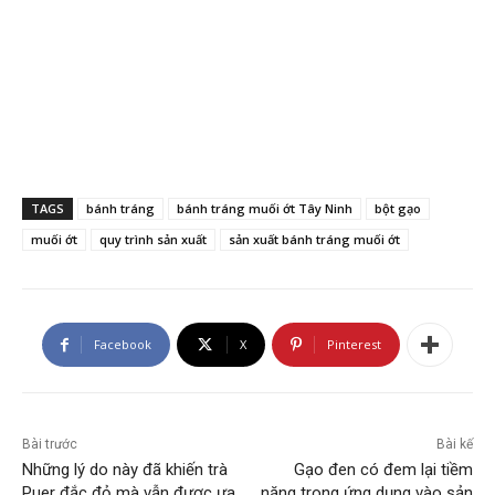
TAGS
bánh tráng
bánh tráng muối ớt Tây Ninh
bột gạo
muối ớt
quy trình sản xuất
sản xuất bánh tráng muối ớt
Facebook
X
Pinterest
Bài trước
Bài kế
Những lý do này đã khiến trà
Gạo đen có đem lại tiềm
Puer đắc đỏ mà vẫn được ưa
năng trong ứng dụng vào sản