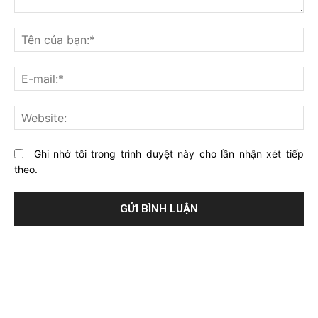
Bạn
nghĩ
Tê
gì
củ
về
bạ
E-
bài
mai
viết
này?
Web
Ghi nhớ tôi trong trình duyệt này cho lần nhận xét tiếp
theo.