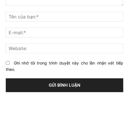
Bạn
nghĩ
Tê
gì
củ
về
bạ
E-
bài
mai
viết
này?
Web
Ghi nhớ tôi trong trình duyệt này cho lần nhận xét tiếp
theo.