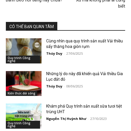
bánh Bèo nổi tiếng này chưa?
Xù mà không phải ai cũng
biết
CÓ THỂ BẠN QUAN TÂM
Cùng nhìn qua quy trình sản xuất Vải thiều
sấy thăng hoa giòn rụm
Thúy Duy
-
27/06/2025
Quy trình Công
nghệ
Những lý do này đã khiến quả Vải thiều Gia
Lục đắt đỏ
Thúy Duy
-
08/06/2025
Kiến thức đời sống
Khám phá Quy trình sản xuất sữa tươi tiệt
trùng UHT
Nguyễn Thị Huỳnh Như
-
27/10/2023
Quy trình Công
nghệ