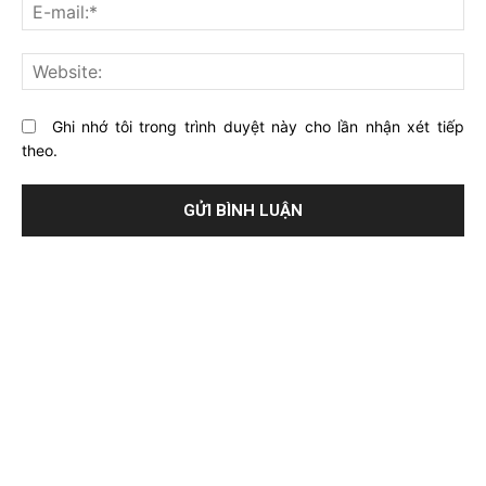
E-
bài
mai
viết
này?
Web
Ghi nhớ tôi trong trình duyệt này cho lần nhận xét tiếp
theo.