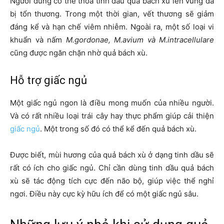
Người dùng có thể thoa tinh dầu quả bách xù lên vùng da
bị tổn thương. Trong một thời gian, vết thương sẽ giảm
đáng kể và hạn chế viêm nhiễm. Ngoài ra, một số loại vi
khuẩn và nấm
M.gordonae, M.avium và M.intracellulare
cũng được ngăn chặn nhờ quả bách xù.
Hỗ trợ giấc ngủ
Một giấc ngủ ngon là điều mong muốn của nhiều người.
Và có rất nhiều loại trái cây hay thực phẩm giúp cải thiện
giấc ngủ
. Một trong số đó có thể kể đến quả bách xù.
Được biết, mùi hương của quả bách xù ở dạng tinh dầu sẽ
rất có ích cho giấc ngủ. Chỉ cần dùng tinh dầu quả bách
xù sẽ tác động tích cực đến não bộ, giúp việc thể nghỉ
ngơi. Điều này cực kỳ hữu ích để có một giấc ngủ sâu.