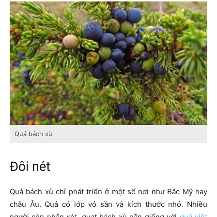
Quả bách xù
Đôi nét
Quả bách xù chỉ phát triển ở một số nơi như Bắc Mỹ hay
châu Âu. Quả có lớp vỏ sần và kích thước nhỏ. Nhiều
người còn nhận xét, quạt bách xù gần giống với
quả việt