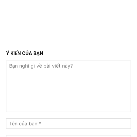
Ý KIẾN CỦA BẠN
Bạn
nghĩ
Tê
gì
củ
về
bạ