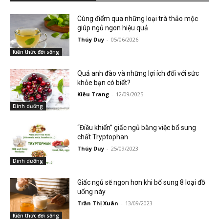
Cùng điểm qua những loại trà thảo mộc
giúp ngủ ngon hiệu quả
Thúy Duy
-
05/06/2026
Kiến thức đời sống
Quả anh đào và những lợi ích đối với sức
khỏe bạn có biết?
Kiều Trang
-
12/09/2025
Dinh dưỡng
“Điều khiển” giấc ngủ bằng việc bổ sung
chất Tryptophan
Thúy Duy
-
25/09/2023
Dinh dưỡng
Giấc ngủ sẽ ngon hơn khi bổ sung 8 loại đồ
uống này
Trần Thị Xuân
-
13/09/2023
Kiến thức đời sống