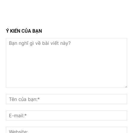
Ý KIẾN CỦA BẠN
Bạn
nghĩ
Tê
gì
củ
về
bạ
E-
bài
mai
viết
này?
Web