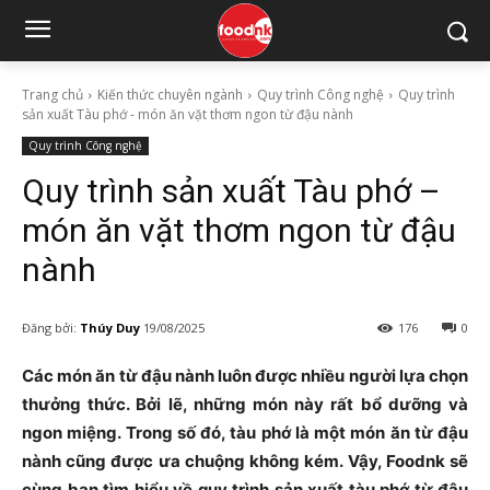
Trang chủ
Kiến thức chuyên ngành
Quy trình Công nghệ
Quy trình
sản xuất Tàu phớ - món ăn vặt thơm ngon từ đậu nành
Quy trình Công nghệ
Quy trình sản xuất Tàu phớ –
món ăn vặt thơm ngon từ đậu
nành
Đăng bởi:
Thúy Duy
19/08/2025
176
0
Các món ăn từ đậu nành luôn được nhiều người lựa chọn
thưởng thức. Bởi lẽ, những món này rất bổ dưỡng và
ngon miệng. Trong số đó, tàu phớ là một món ăn từ đậu
nành cũng được ưa chuộng không kém. Vậy, Foodnk sẽ
cùng bạn tìm hiểu về quy trình sản xuất tàu phớ từ đậu