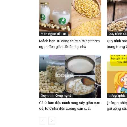
Món ngon dễ làm
Quy trình C
Mách bạn 10 công thức sữa hạt thơm
Quy trình sả
ngon đơn giản dễ làm tại nhà
trùng trong
Quy trình Công nghệ
Infographic
Cách làm đậu nành rang sấy giòn cực
[Infographic]
dễ, từ ở nhà đến xưởng sản xuất
gái uống sữ