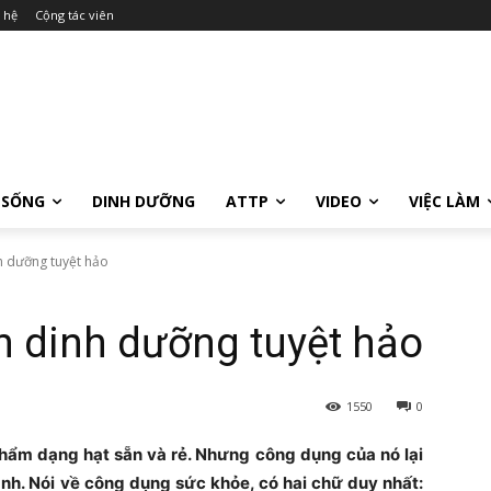
 hệ
Cộng tác viên
 SỐNG
DINH DƯỠNG
ATTP
VIDEO
VIỆC LÀM
h dưỡng tuyệt hảo
 dinh dưỡng tuyệt hảo
1550
0
hẩm dạng hạt sẵn và rẻ. Nhưng công dụng của nó lại
ành. Nói về công dụng sức khỏe, có hai chữ duy nhất: