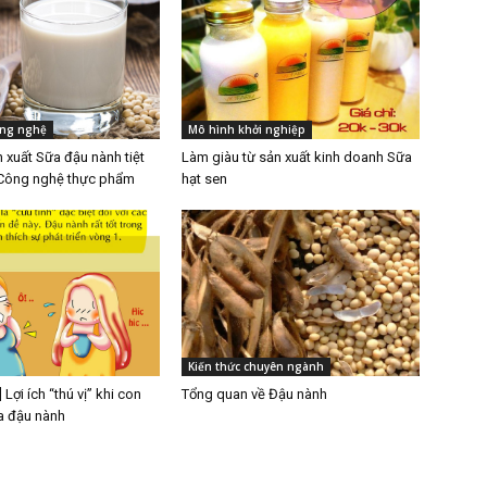
ông nghệ
Mô hình khởi nghiệp
n xuất Sữa đậu nành tiệt
Làm giàu từ sản xuất kinh doanh Sữa
 Công nghệ thực phẩm
hạt sen
Kiến thức chuyên ngành
 Lợi ích “thú vị” khi con
Tổng quan về Đậu nành
a đậu nành