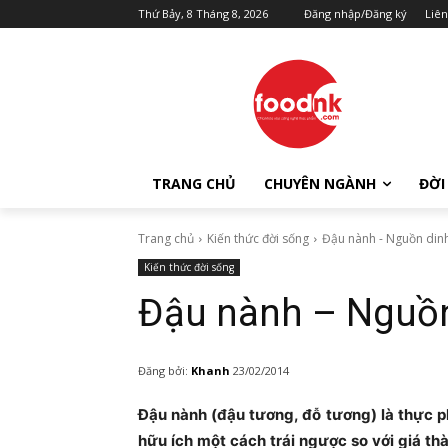
Thứ Bảy, 8 Tháng 8, 2026
Đăng nhập/Đăng ký
Liên
TRANG CHỦ
CHUYÊN NGÀNH
ĐỜI
Trang chủ
Kiến thức đời sống
Đậu nành - Nguồn din
Kiến thức đời sống
Đậu nành – Nguồn
Đăng bởi:
Khanh
23/02/2014
Ðậu nành (đậu tương, đỗ tương) là thực p
hữu ích một cách trái ngược so với giá th