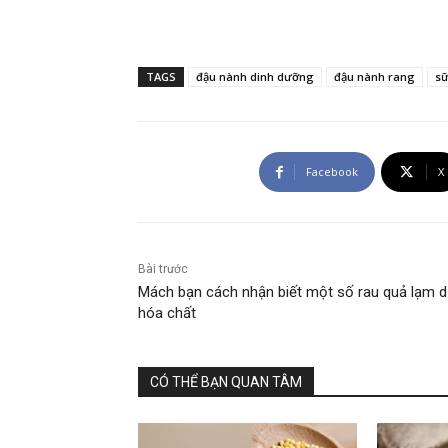
TAGS
đậu nành dinh dưỡng
đậu nành rang
sữ
Facebook
X
Bài trước
Mách bạn cách nhận biết một số rau quả lạm 
hóa chất
CÓ THỂ BẠN QUAN TÂM