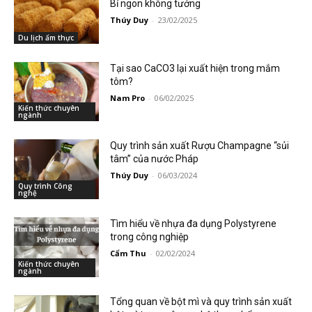
Bỉ ngon không tưởng
Thúy Duy
-
23/02/2025
Du lịch ẩm thực
Tại sao CaCO3 lại xuất hiện trong mắm
tôm?
Nam Pro
-
06/02/2025
Kiến thức chuyên
ngành
Quy trình sản xuất Rượu Champagne “sủi
tâm” của nước Pháp
Thúy Duy
-
06/03/2024
Quy trình Công
nghệ
Tìm hiểu về nhựa đa dụng Polystyrene
trong công nghiệp
Cẩm Thu
-
02/02/2024
Kiến thức chuyên
ngành
Tổng quan về bột mì và quy trình sản xuất