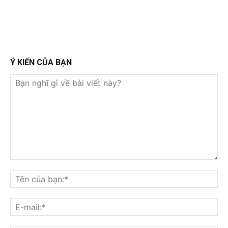
Ý KIẾN CỦA BẠN
Bạn
nghĩ
Tê
gì
củ
về
bạ
E-
bài
mai
viết