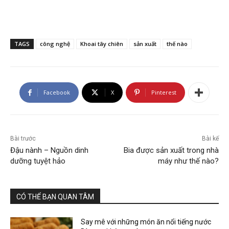
TAGS
công nghệ
Khoai tây chiên
sản xuất
thế nào
Facebook
X
Pinterest
Bài trước
Bài kế
Đậu nành – Nguồn dinh
Bia được sản xuất trong nhà
dưỡng tuyệt hảo
máy như thế nào?
CÓ THỂ BẠN QUAN TÂM
Say mê với những món ăn nổi tiếng nước