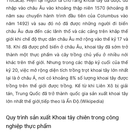
Titicaca). Hiện tại người ta cho rằng khoai tây đã được du
nhập vào châu Âu vào khoảng thập niên 1570 (khoảng 8
năm sau chuyến hành trình đầu tiên của Columbus vào
năm 1492) và sau đó nó đã được những người đi biển
châu Âu đưa đến các lãnh thổ và các cảng trên khắp thế
giới khi chế độ thực dân châu Âu mở rộng vào thế kỷ 17 và
18. Khi đã được phổ biến ở châu Âu, khoai tây đã sớm trở
thành một thực phẩm và cây trồng chủ yếu ở nhiều nới
khác trên thế giới. Nhưng trong các thập kỷ cuối của thế
kỷ 20, việc mở rộng diện tích trồng trọt khoai tây lớn nhất
lại là ở châu Á, nơi có khoảng 8% số lượng khoai tây được
trồng trên thế giới được trồng. Kể từ khi Liên Xô bị giải
tán, Trung Quốc đã trở thành quốc gia sản xuất khoai tây
lớn nhất thế giới,tiếp theo là Ấn Độ.(Wikipedia)
Quy trình sản xuất Khoai tây chiên trong công
nghiệp thực phẩm