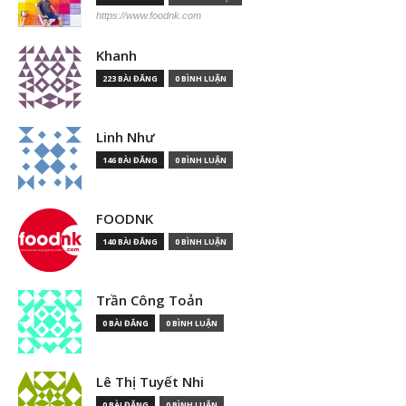
https://www.foodnk.com
Khanh
223 BÀI ĐĂNG
0 BÌNH LUẬN
Linh Như
146 BÀI ĐĂNG
0 BÌNH LUẬN
FOODNK
140 BÀI ĐĂNG
0 BÌNH LUẬN
Trần Công Toản
0 BÀI ĐĂNG
0 BÌNH LUẬN
Lê Thị Tuyết Nhi
0 BÀI ĐĂNG
0 BÌNH LUẬN