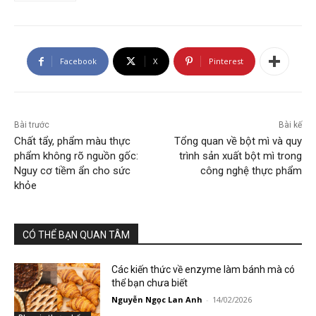
Facebook
X
Pinterest
Bài trước
Bài kế
Chất tẩy, phẩm màu thực
Tổng quan về bột mì và quy
phẩm không rõ nguồn gốc:
trình sản xuất bột mì trong
Nguy cơ tiềm ẩn cho sức
công nghệ thực phẩm
khỏe
CÓ THỂ BẠN QUAN TÂM
Các kiến thức về enzyme làm bánh mà có
thể bạn chưa biết
Nguyễn Ngọc Lan Anh
-
14/02/2026