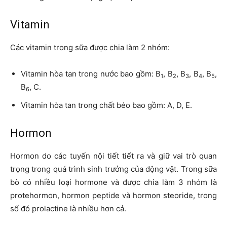
Vitamin
Các vitamin trong sữa được chia làm 2 nhóm:
Vitamin hòa tan trong nước bao gồm: B
, B
, B
, B
, B
,
1
2
3
4
5
B
, C.
6
Vitamin hòa tan trong chất béo bao gồm: A, D, E.
Hormon
Hormon do các tuyến nội tiết tiết ra và giữ vai trò quan
trọng trong quá trình sinh trưởng của động vật. Trong sữa
bò có nhiều loại hormone và được chia làm 3 nhóm là
protehormon, hormon peptide và hormon steoride, trong
số đó prolactine là nhiều hơn cả.