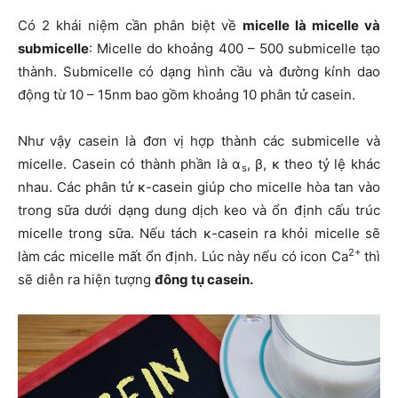
Có 2 khái niệm cần phân biệt về
micelle là micelle và
submicelle
: Micelle do khoảng 400 – 500 submicelle tạo
thành. Submicelle có dạng hình cầu và đường kính dao
động từ 10 – 15nm bao gồm khoảng 10 phân tử casein.
Như vậy casein là đơn vị hợp thành các submicelle và
micelle. Casein có thành phần là α
, β, κ theo tỷ lệ khác
s
nhau. Các phân tử κ-casein giúp cho micelle hòa tan vào
trong sữa dưới dạng dung dịch keo và ổn định cấu trúc
micelle trong sữa. Nếu tách κ-casein ra khỏi micelle sẽ
2+
làm các micelle mất ổn định. Lúc này nếu có icon Ca
thì
sẽ diễn ra hiện tượng
đông tụ casein.