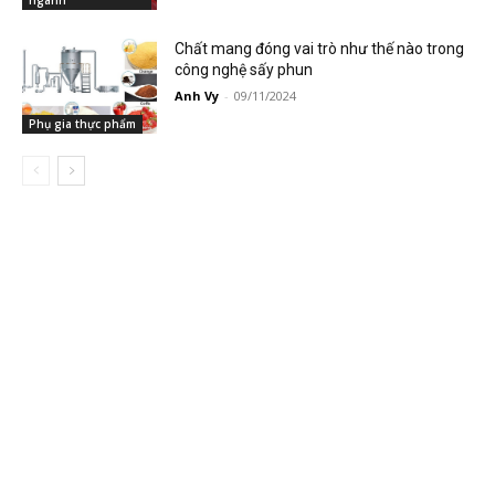
ngành
Chất mang đóng vai trò như thế nào trong
công nghệ sấy phun
Anh Vy
-
09/11/2024
Phụ gia thực phẩm