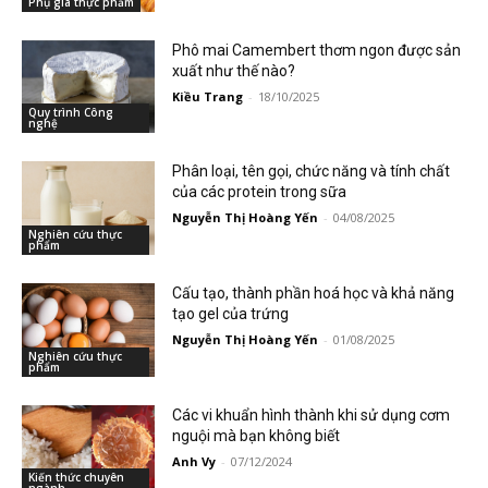
Phụ gia thực phẩm
Phô mai Camembert thơm ngon được sản
xuất như thế nào?
Kiều Trang
-
18/10/2025
Quy trình Công
nghệ
Phân loại, tên gọi, chức năng và tính chất
của các protein trong sữa
Nguyễn Thị Hoàng Yến
-
04/08/2025
Nghiên cứu thực
phẩm
Cấu tạo, thành phần hoá học và khả năng
tạo gel của trứng
Nguyễn Thị Hoàng Yến
-
01/08/2025
Nghiên cứu thực
phẩm
Các vi khuẩn hình thành khi sử dụng cơm
nguội mà bạn không biết
Anh Vy
-
07/12/2024
Kiến thức chuyên