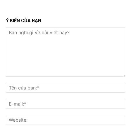
Ý KIẾN CỦA BẠN
Bạn
nghĩ
Tê
gì
củ
về
bạ
E-
bài
mai
viết
này?
Web