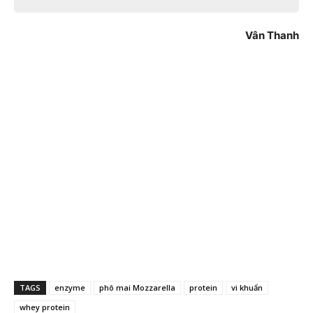
Vân Thanh
TAGS
enzyme
phô mai Mozzarella
protein
vi khuẩn
whey protein