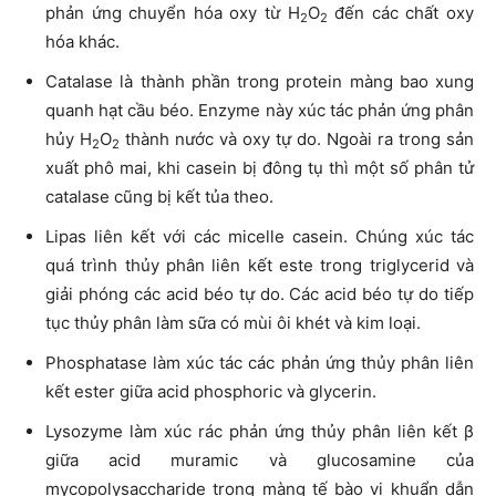
phản ứng chuyển hóa oxy từ H
O
đến các chất oxy
2
2
hóa khác.
Catalase là thành phần trong protein màng bao xung
quanh hạt cầu béo. Enzyme này xúc tác phản ứng phân
hủy H
O
thành nước và oxy tự do. Ngoài ra trong sản
2
2
xuất phô mai, khi casein bị đông tụ thì một số phân tử
catalase cũng bị kết tủa theo.
Lipas liên kết với các micelle casein. Chúng xúc tác
quá trình thủy phân liên kết este trong triglycerid và
giải phóng các acid béo tự do. Các acid béo tự do tiếp
tục thủy phân làm sữa có mùi ôi khét và kim loại.
Phosphatase làm xúc tác các phản ứng thủy phân liên
kết ester giữa acid phosphoric và glycerin.
Lysozyme làm xúc rác phản ứng thủy phân liên kết β
giữa acid muramic và glucosamine của
mycopolysaccharide trong màng tế bào vi khuẩn dẫn