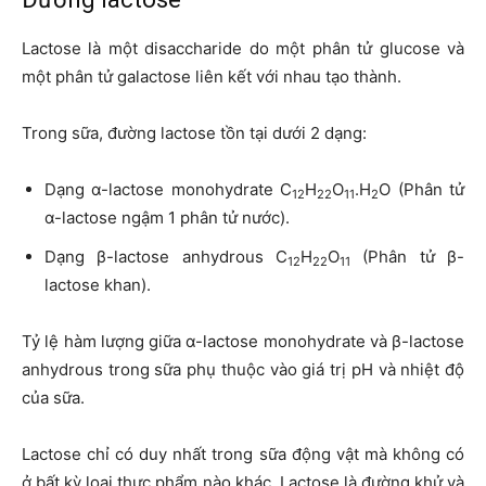
Lactose là một disaccharide do một phân tử glucose và
một phân tử galactose liên kết với nhau tạo thành.
Trong sữa, đường lactose tồn tại dưới 2 dạng:
Dạng α-lactose monohydrate C
H
O
.H
O (Phân tử
12
22
11
2
α-lactose ngậm 1 phân tử nước).
Dạng β-lactose anhydrous C
H
O
(Phân tử β-
12
22
11
lactose khan).
Tỷ lệ hàm lượng giữa α-lactose monohydrate và β-lactose
anhydrous trong sữa phụ thuộc vào giá trị pH và nhiệt độ
của sữa.
Lactose chỉ có duy nhất trong sữa động vật mà không có
ở bất kỳ loại thực phẩm nào khác. Lactose là đường khử và