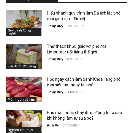
Hiểu nhanh quy trình làm Da ếch lắc phô
mai giòn rụm đậm vị
Thúy Duy
-
26/12/2025
Quy trình Công
nghệ
Thử thách khứu giác với phô mai
Limburger nổi tiếng thế giới
Thúy Duy
-
02/10/2025
Kiến thức đời sống
Học ngay cách làm bánh Khoai lang phô
mai siêu hot ngay tại nhà
Thúy Duy
-
13/09/2025
Món ngon dễ làm
Phô mai thuần chay được đông tụ ra sao
khi không làm từ sữa bò?
Anh Vy
-
01/09/2024
Nghiên cứu thực
phẩm