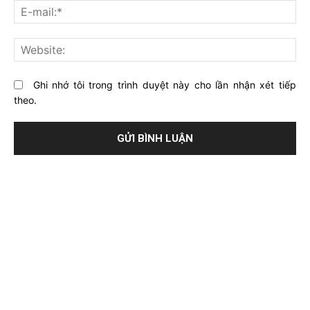
E-
bài
mai
viết
này?
Web
Ghi nhớ tôi trong trình duyệt này cho lần nhận xét tiếp
theo.