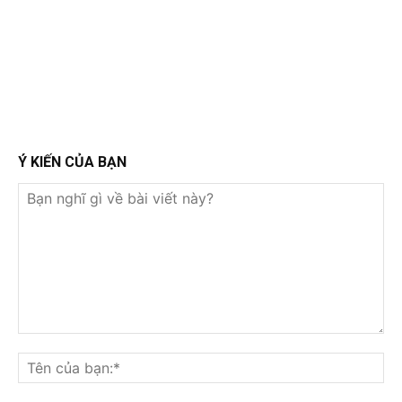
Ý KIẾN CỦA BẠN
Bạn
nghĩ
Tê
gì
củ
về
bạ