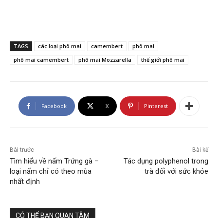
TAGS
các loại phô mai
camembert
phô mai
phô mai camembert
phô mai Mozzarella
thế giới phô mai
Facebook
X
Pinterest
Bài trước
Bài kế
Tìm hiểu về nấm Trứng gà –
Tác dụng polyphenol trong
loại nấm chỉ có theo mùa
trà đối với sức khỏe
nhất định
CÓ THỂ BẠN QUAN TÂM