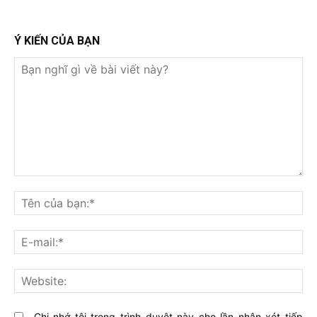
Ý KIẾN CỦA BẠN
Bạn
nghĩ
Tê
gì
củ
về
bạ
E-
bài
mai
viết
này?
Web
Ghi nhớ tôi trong trình duyệt này cho lần nhận xét tiếp