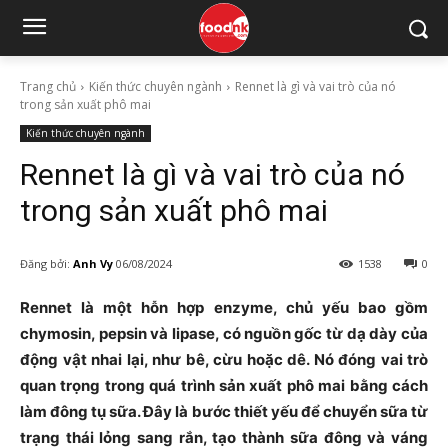
Trang chủ
Kiến thức chuyên ngành
Rennet là gì và vai trò của nó
trong sản xuất phô mai
Kiến thức chuyên ngành
Rennet là gì và vai trò của nó
trong sản xuất phô mai
Đăng bởi:
Anh Vy
06/08/2024
1538
0
Rennet là một hỗn hợp enzyme, chủ yếu bao gồm
chymosin, pepsin và lipase, có nguồn gốc từ dạ dày của
động vật nhai lại, như bê, cừu hoặc dê. Nó đóng vai trò
quan trọng trong quá trình sản xuất phô mai bằng cách
làm đông tụ sữa. Đây là bước thiết yếu để chuyển sữa từ
trạng thái lỏng sang rắn, tạo thành sữa đông và váng