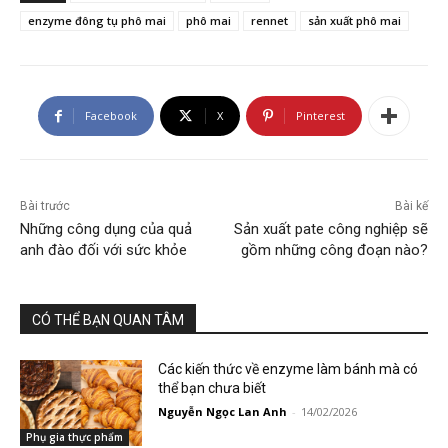
enzyme đông tụ phô mai
phô mai
rennet
sản xuất phô mai
Facebook
X
Pinterest
Bài trước
Bài kế
Những công dụng của quả
Sản xuất pate công nghiệp sẽ
anh đào đối với sức khỏe
gồm những công đoạn nào?
CÓ THỂ BẠN QUAN TÂM
Các kiến thức về enzyme làm bánh mà có
thể bạn chưa biết
Nguyễn Ngọc Lan Anh
-
14/02/2026
Phụ gia thực phẩm