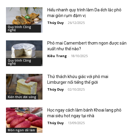
Hiểu nhanh quy trình làm Da ếch lắc phô
mai giòn rụm đậm vị
Thúy Duy
-
26/12/2025
Quy trình Công
nghệ
Phô mai Camembert thơm ngon được sản
xuất như thế nào?
Kiều Trang
-
18/10/2025
Quy trình Công
nghệ
Thử thách khứu giác với phô mai
Limburger nổi tiếng thế giới
Thúy Duy
-
02/10/2025
Kiến thức đời sống
Học ngay cách làm bánh Khoai lang phô
mai siêu hot ngay tại nhà
Thúy Duy
-
13/09/2025
Món ngon dễ làm