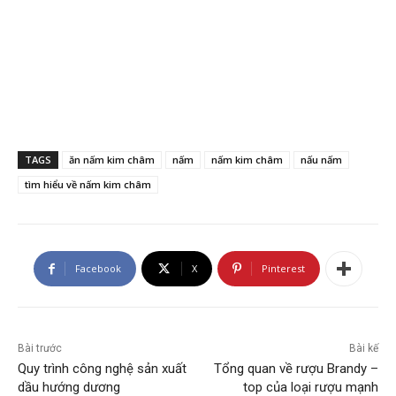
TAGS
ăn nấm kim châm
nấm
nấm kim châm
nấu nấm
tìm hiểu về nấm kim châm
Facebook
X
Pinterest
Bài trước
Bài kế
Quy trình công nghệ sản xuất
Tổng quan về rượu Brandy –
dầu hướng dương
top của loại rượu mạnh