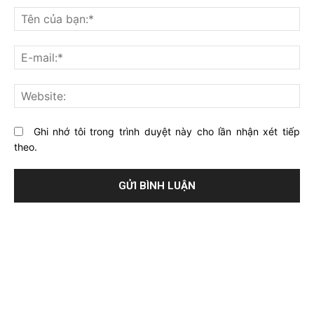
nghĩ
Tê
gì
củ
về
bạ
E-
bài
mai
viết
này?
Web
Ghi nhớ tôi trong trình duyệt này cho lần nhận xét tiếp
theo.