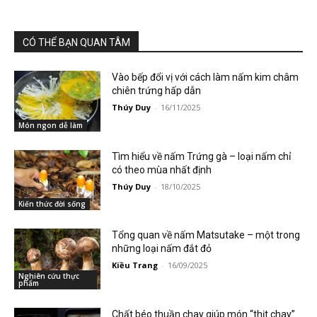
CÓ THỂ BẠN QUAN TÂM
Vào bếp đổi vị với cách làm nấm kim châm
chiên trứng hấp dẫn
Thúy Duy
-
16/11/2025
Món ngon dễ làm
Tìm hiểu về nấm Trứng gà – loại nấm chỉ
có theo mùa nhất định
Thúy Duy
-
18/10/2025
Kiến thức đời sống
Tổng quan về nấm Matsutake – một trong
những loại nấm đắt đỏ
Kiều Trang
-
16/09/2025
Nghiên cứu thực
phẩm
Chất béo thuần chay giúp món “thịt chay”