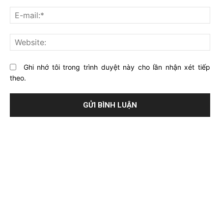
về
bạ
E-
bài
mai
viết
này?
Web
Ghi nhớ tôi trong trình duyệt này cho lần nhận xét tiếp
theo.