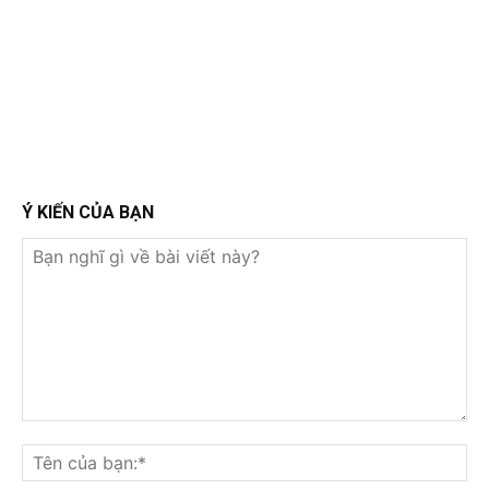
Ý KIẾN CỦA BẠN
Bạn
nghĩ
Tê
gì
củ