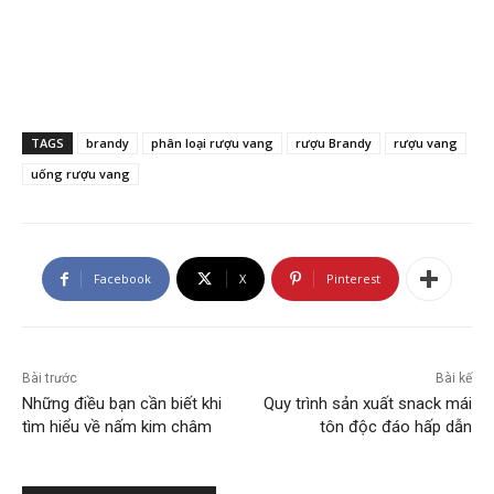
TAGS
brandy
phân loại rượu vang
rượu Brandy
rượu vang
uống rượu vang
Facebook
X
Pinterest
Bài trước
Bài kế
Những điều bạn cần biết khi
Quy trình sản xuất snack mái
tìm hiểu về nấm kim châm
tôn độc đáo hấp dẫn