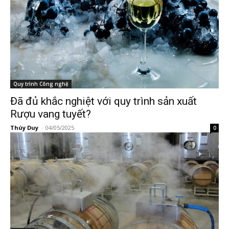
Quy trình Công nghệ
Đã đủ khắc nghiệt với quy trình sản xuất
Rượu vang tuyết?
Thúy Duy
-
04/05/2025
0