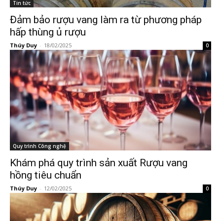
Tin tức
Đảm bảo rượu vang làm ra từ phương pháp
hấp thùng ủ rượu
Thúy Duy
-
18/02/2025
0
Quy trình Công nghệ
Khám phá quy trình sản xuất Rượu vang
hồng tiêu chuẩn
Thúy Duy
-
12/02/2025
0