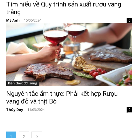
Tìm hiểu về Quy trình sản xuất rượu vang
trắng
Mỹ Anh
-
15/05/2024
0
Kiến thức đời sống
Nguyên tắc ẩm thực: Phải kết hợp Rượu
vang đỏ và thịt Bò
Thúy Duy
-
11/03/2024
0
1
2