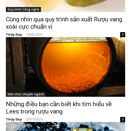
Quy trình Công nghệ
Cùng nhìn qua quy trình sản xuất Rượu vang
xoài cực chuẩn vị
Thúy Duy
-
16/08/2025
0
Kiến thức chuyên ngành
Những điều bạn cần biết khi tìm hiểu về
Lees trong rượu vang
Thúy Duy
-
20/07/2025
0