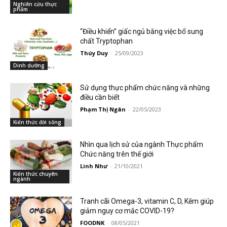
Nghiên cứu thực
phẩm
“Điều khiển” giấc ngủ bằng việc bổ sung
chất Tryptophan
Thúy Duy
-
25/09/2023
Dinh dưỡng
Sử dụng thực phẩm chức năng và những
điều cần biết
Phạm Thị Ngân
-
22/05/2023
Kiến thức đời sống
Nhìn qua lịch sử của ngành Thực phẩm
Chức năng trên thế giới
Linh Như
-
21/10/2021
Kiến thức chuyên
ngành
Tranh cãi Omega-3, vitamin C, D, Kẽm giúp
giảm nguy cơ mắc COVID-19?
FOODNK
-
08/05/2021