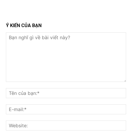
Ý KIẾN CỦA BẠN
Bạn
nghĩ
Tê
gì
củ
về
bạ
E-
bài
mai
viết
này?
Web