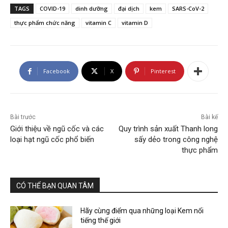
TAGS
COVID-19
dinh dưỡng
đại dịch
kem
SARS-CoV-2
thực phẩm chức năng
vitamin C
vitamin D
Facebook
X
Pinterest
Bài trước
Bài kế
Giới thiệu về ngũ cốc và các
Quy trình sản xuất Thanh long
loại hạt ngũ cốc phổ biến
sấy dẻo trong công nghệ
thực phẩm
CÓ THỂ BẠN QUAN TÂM
Hãy cùng điểm qua những loại Kem nổi
tiếng thế giới