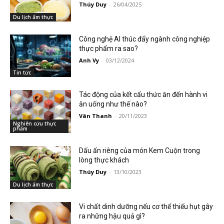
Thúy Duy
-
26/04/2025
Du lịch ẩm thực
Công nghệ AI thúc đẩy ngành công nghiệp
thực phẩm ra sao?
Anh Vy
-
03/12/2024
Tin tức
Tác động của kết cấu thức ăn đến hành vi
ăn uống như thế nào?
Vân Thanh
-
20/11/2023
Nghiên cứu thực
phẩm
Dấu ấn riêng của món Kem Cuộn trong
lòng thực khách
Thúy Duy
-
13/10/2023
Du lịch ẩm thực
Vi chất dinh dưỡng nếu cơ thể thiếu hụt gây
ra những hậu quả gì?