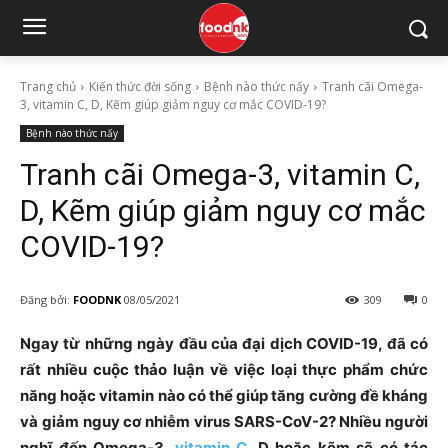
Trang chủ
Kiến thức đời sống
Bệnh nào thức nấy
Tranh cãi Omega-
3, vitamin C, D, Kẽm giúp giảm nguy cơ mắc COVID-19?
Bệnh nào thức nấy
Tranh cãi Omega-3, vitamin C,
D, Kẽm giúp giảm nguy cơ mắc
COVID-19?
Đăng bởi:
FOODNK
08/05/2021
309
0
Ngay từ những ngày đầu của đại dịch COVID-19, đã có
rất nhiều cuộc thảo luận về việc loại thực phẩm chức
năng hoặc vitamin nào có thể giúp tăng cường đề kháng
và giảm nguy cơ nhiễm virus SARS-CoV-2? Nhiều người
nghĩ đến Omega-3,
vitamin C
, D hoặc kẽm sẽ có tác