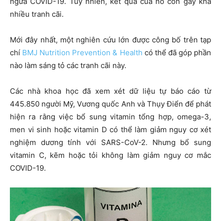
ngừa COVID-19. Tuy nhiên, kết quả của nó còn gây khá
nhiều tranh cãi.
Mới đây nhất, một nghiên cứu lớn được công bố trên tạp
chí
BMJ Nutrition Prevention & Health
có thể đã góp phần
nào làm sáng tỏ các tranh cãi này.
Các nhà khoa học đã xem xét dữ liệu tự báo cáo từ
445.850 người Mỹ, Vương quốc Anh và Thụy Điển để phát
hiện ra rằng việc bổ sung vitamin tổng hợp, omega-3,
men vi sinh hoặc vitamin D có thể làm giảm nguy cơ xét
nghiệm dương tính với SARS-CoV-2. Nhưng bổ sung
vitamin C, kẽm hoặc tỏi không làm giảm nguy cơ mắc
COVID-19.