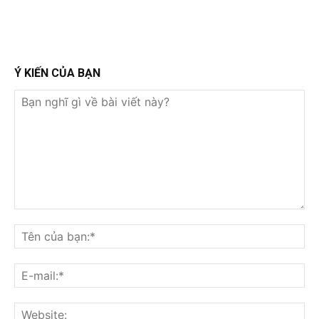
Ý KIẾN CỦA BẠN
Bạn
nghĩ
Tê
gì
củ
về
bạ
E-
bài
mai
viết
này?
Web