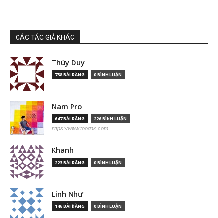
CÁC TÁC GIẢ KHÁC
Thúy Duy
758 BÀI ĐĂNG
0 BÌNH LUẬN
Nam Pro
647 BÀI ĐĂNG
226 BÌNH LUẬN
https://www.foodnk.com
Khanh
223 BÀI ĐĂNG
0 BÌNH LUẬN
Linh Như
146 BÀI ĐĂNG
0 BÌNH LUẬN