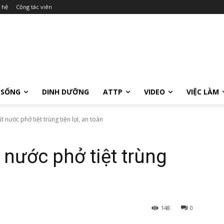
 hệ
Cộng tác viên
 SỐNG
DINH DƯỠNG
ATTP
VIDEO
VIỆC LÀM
t nước phở tiệt trùng tiện lợi, an toàn
 nước phở tiệt trùng
148
0