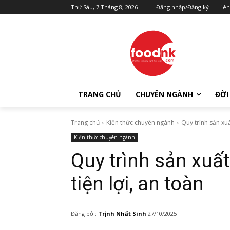
Thứ Sáu, 7 Tháng 8, 2026
Đăng nhập/Đăng ký
Liên
TRANG CHỦ
CHUYÊN NGÀNH
ĐỜI
Trang chủ
Kiến thức chuyên ngành
Quy trình sản xuấ
Kiến thức chuyên ngành
Quy trình sản xuất
tiện lợi, an toàn
Đăng bởi:
Trịnh Nhất Sinh
27/10/2025