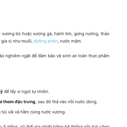
 xương bò hoặc xương gà, hành tím, gừng nướng, thảo
 gia vị như muối,
đường phèn
, nước mắm.
vào nghiêm ngặt để đảm bảo vệ sinh an toàn thực phẩm
kỹ
để lấy vị ngọt tự nhiên.
ùi thơm đặc trưng
, sau đó thả vào nồi nước dùng.
g túi vải và hầm cùng nước xương.
– 5 tiếng, có thể gia nhiệt bằng hệ thống nồi hơi công