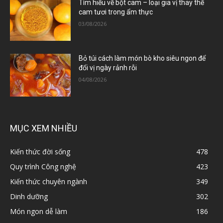
Tìm hiểu về bột cam – loại gia vị thay thế
cam tươi trong ẩm thực
03/08/2026
Bỏ túi cách làm món bò kho siêu ngon để
đổi vị ngày rảnh rỗi
04/08/2026
MỤC XEM NHIỀU
Kiến thức đời sống
478
Quy trình Công nghệ
423
Kiến thức chuyên ngành
349
Dinh dưỡng
302
Món ngon dễ làm
186