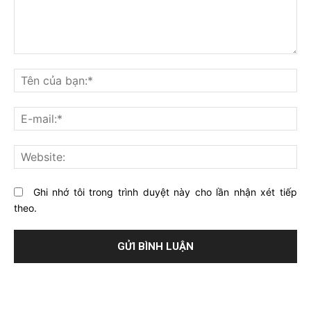
Bạn
nghĩ
Tê
gì
củ
về
bạ
E-
bài
mai
viết
này?
Web
Ghi nhớ tôi trong trình duyệt này cho lần nhận xét tiếp
theo.