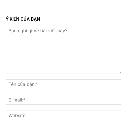
Ý KIẾN CỦA BẠN
Bạn
nghĩ
Tê
gì
củ
về
bạ
E-
bài
mai
viết
này?
Web