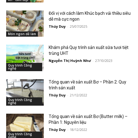
Đổi vị với cách làm Khúc bạch vải thiều siêu
dễ mà cực ngon
Thúy Duy
-
25/07/2025
Món ngon dễ làm
Khám phá Quy trình sản xuất sữa tươi tiệt
trùng UHT
Nguyễn Thị Huỳnh Như
-
27/10/2023
Quy trình Công
nghệ
Tổng quan về sản xuất Bơ – Phần 2: Quy
trình sản xuất
Thúy Duy
-
21/12/2022
Quy trình Công
nghệ
Tổng quan về sản xuất Bơ (Butter milk) –
Phần 1: Nguyên liệu
Thúy Duy
-
18/12/2022
Quy trình Công
nghệ