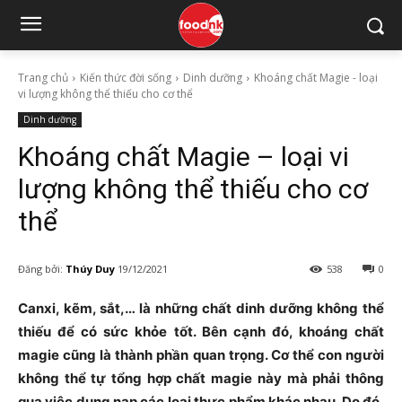
Trang chủ
Kiến thức đời sống
Dinh dưỡng
Khoáng chất Magie - loại
vi lượng không thể thiếu cho cơ thể
Dinh dưỡng
Khoáng chất Magie – loại vi
lượng không thể thiếu cho cơ
thể
Đăng bởi:
Thúy Duy
19/12/2021
538
0
Canxi, kẽm, sắt,… là những chất dinh dưỡng không thể
thiếu để có sức khỏe tốt. Bên cạnh đó, khoáng chất
magie cũng là thành phần quan trọng. Cơ thể con người
không thể tự tổng hợp chất magie này mà phải thông
qua việc dung nạp các loại thực phẩm khác nhau. Do đó,