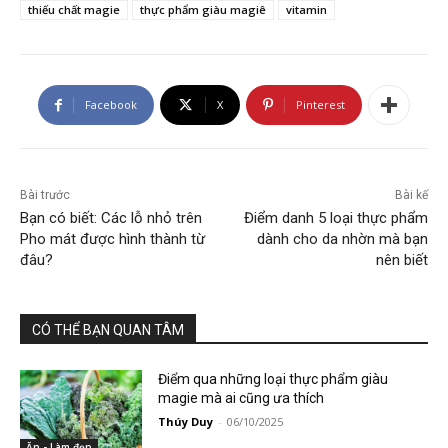
thiếu chất magie
thực phẩm giàu magiê
vitamin
Facebook
X
Pinterest
Bài trước
Bài kế
Bạn có biết: Các lỗ nhỏ trên
Điểm danh 5 loại thực phẩm
Pho mát được hình thành từ
dành cho da nhờn mà bạn
đâu?
nên biết
CÓ THỂ BẠN QUAN TÂM
Điểm qua những loại thực phẩm giàu
magie mà ai cũng ưa thích
Thúy Duy
-
06/10/2025
Ăn - Làm đẹp