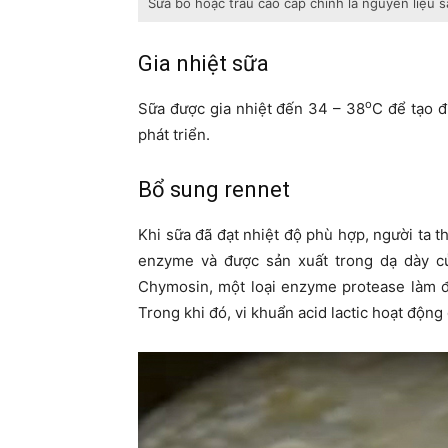
Sữa bò hoặc trâu cao cấp chính là nguyên liệu 
Gia nhiệt sữa
o
Sữa được gia nhiệt đến 34 – 38
C để tạo đ
phát triển.
Bổ sung rennet
Khi sữa đã đạt nhiệt độ phù hợp, người ta 
enzyme và được sản xuất trong dạ dày củ
Chymosin, một loại enzyme protease làm đ
Trong khi đó, vi khuẩn acid lactic hoạt động