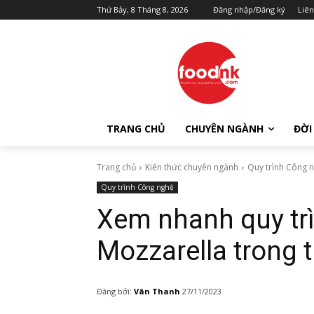
Thứ Bảy, 8 Tháng 8, 2026
Đăng nhập/Đăng ký
Liên
TRANG CHỦ
CHUYÊN NGÀNH
ĐỜI
Trang chủ
Kiến thức chuyên ngành
Quy trình Công 
Quy trình Công nghệ
Xem nhanh quy tr
Mozzarella trong
Đăng bởi:
Vân Thanh
27/11/2023