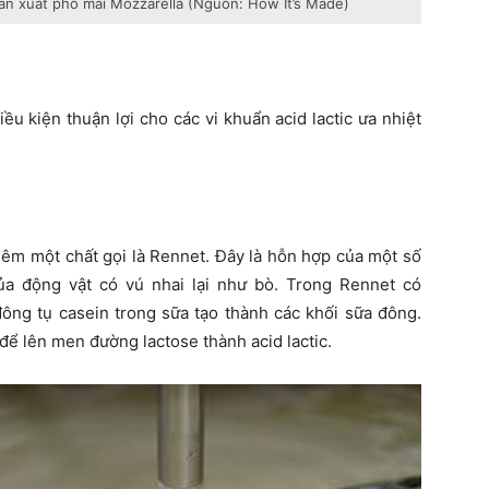
sản xuất phô mai Mozzarella (Nguồn: How It’s Made)
iều kiện thuận lợi cho các vi khuẩn acid lactic ưa nhiệt
thêm một chất gọi là Rennet. Đây là hỗn hợp của một số
a động vật có vú nhai lại như bò. Trong Rennet có
ông tụ casein trong sữa tạo thành các khối sữa đông.
 để lên men đường lactose thành acid lactic.