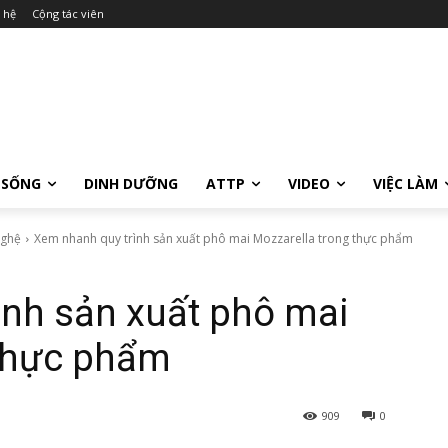
 hệ
Cộng tác viên
 SỐNG
DINH DƯỠNG
ATTP
VIDEO
VIỆC LÀM
nghệ
Xem nhanh quy trình sản xuất phô mai Mozzarella trong thực phẩm
ình sản xuất phô mai
 thực phẩm
909
0