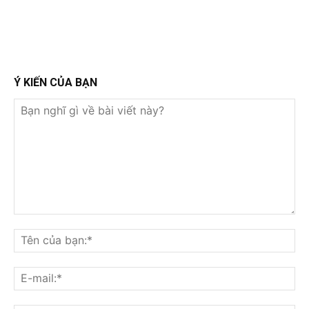
Ý KIẾN CỦA BẠN
Bạn
nghĩ
Tê
gì
củ
về
bạ
E-
bài
mai
viết
này?