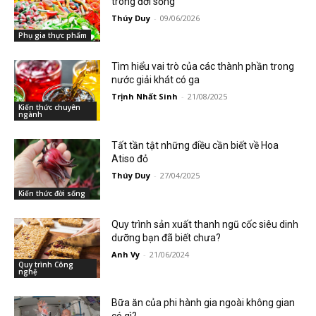
trong đời sống
Thúy Duy
-
09/06/2026
Phụ gia thực phẩm
Tìm hiểu vai trò của các thành phần trong
nước giải khát có ga
Trịnh Nhất Sinh
-
21/08/2025
Kiến thức chuyên
ngành
Tất tần tật những điều cần biết về Hoa
Atiso đỏ
Thúy Duy
-
27/04/2025
Kiến thức đời sống
Quy trình sản xuất thanh ngũ cốc siêu dinh
dưỡng bạn đã biết chưa?
Anh Vy
-
21/06/2024
Quy trình Công
nghệ
Bữa ăn của phi hành gia ngoài không gian