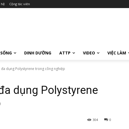
 hệ
Cộng tác viên
 SỐNG
DINH DƯỠNG
ATTP
VIDEO
VIỆC LÀM
a đa dụng Polystyrene trong công nghiệp
đa dụng Polystyrene
p
304
0