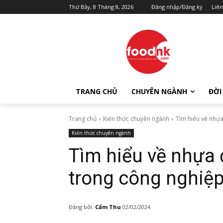
Thứ Bảy, 8 Tháng 8, 2026
Đăng nhập/Đăng ký
Liên
TRANG CHỦ
CHUYÊN NGÀNH
ĐỜI
Trang chủ
Kiến thức chuyên ngành
Tìm hiểu về nhự
Kiến thức chuyên ngành
Tìm hiểu về nhựa 
trong công nghiệ
Đăng bởi:
Cẩm Thu
02/02/2024