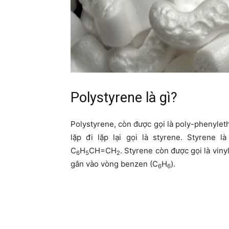
Polystyrene là gì?
Polystyrene, còn được gọi là poly-phenyleth
lặp đi lặp lại gọi là styrene. Styrene
C
H
CH=CH
. Styrene còn được gọi là vin
6
5
2
gắn vào vòng benzen (C
H
).
6
6