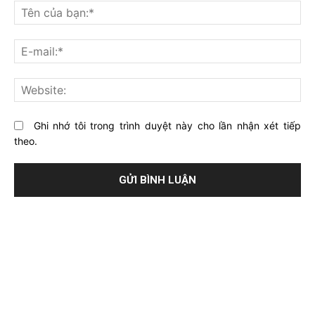
nghĩ
Tê
gì
củ
về
bạ
E-
bài
mai
viết
này?
Web
Ghi nhớ tôi trong trình duyệt này cho lần nhận xét tiếp
theo.