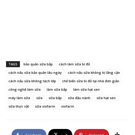
TAGS
bảo quản sữa bắp
cách làm sữa bí đỏ
cách nấu sữa bảo quản lâu ngày
cách nấu sữa không bị lắng cặn
cách nấu sữa không tách lớp
chế biến sữa bí đỏ tại nhà đơn giản
công nghệ làm sữa
làm sữa bắp
làm sữa hạt sen
máy làm sữa
sữa
sữa bắp
sữa đậu nành
sữa hạt sen
sữa thực vật
sữa viofarm
viofarm
Facebook
X
Pinterest