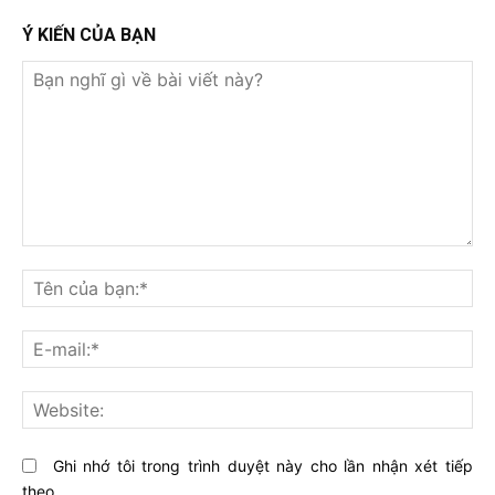
Ý KIẾN CỦA BẠN
Bạn
nghĩ
Tê
gì
củ
về
bạ
E-
bài
mai
viết
này?
Web
Ghi nhớ tôi trong trình duyệt này cho lần nhận xét tiếp
theo.