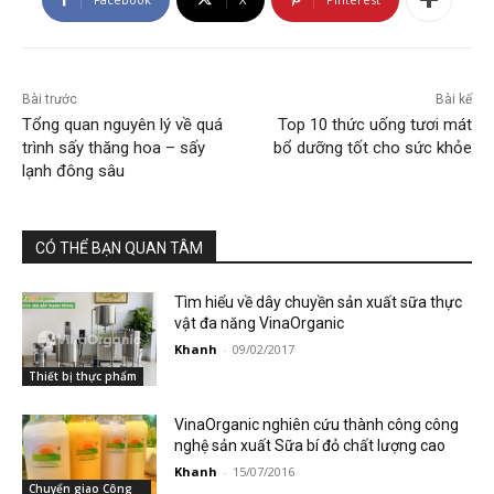
Bài trước
Bài kế
Tổng quan nguyên lý về quá
Top 10 thức uống tươi mát
trình sấy thăng hoa – sấy
bổ dưỡng tốt cho sức khỏe
lạnh đông sâu
CÓ THỂ BẠN QUAN TÂM
Tìm hiểu về dây chuyền sản xuất sữa thực
vật đa năng VinaOrganic
Khanh
-
09/02/2017
Thiết bị thực phẩm
VinaOrganic nghiên cứu thành công công
nghệ sản xuất Sữa bí đỏ chất lượng cao
Khanh
-
15/07/2016
Chuyển giao Công